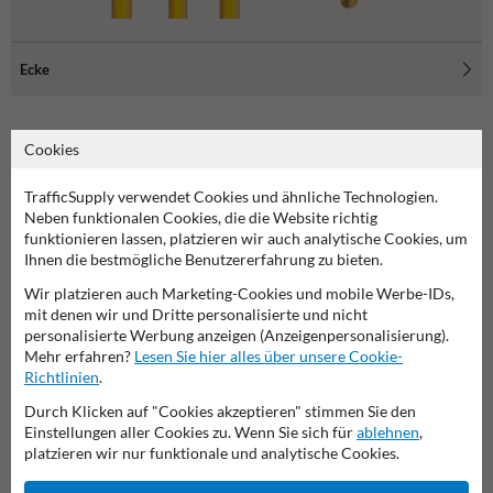
Ecke
Cookies
Anfahrschutz für Regale
TrafficSupply verwendet Cookies und ähnliche Technologien.
Neben funktionalen Cookies, die die Website richtig
funktionieren lassen, platzieren wir auch analytische Cookies, um
Was ist Regalschutz?
Ihnen die bestmögliche Benutzererfahrung zu bieten.
Regalschutz umfasst alle Schutzsysteme, die zur Absicherung von
Wir platzieren auch Marketing-Cookies und mobile Werbe-IDs,
Lagerregalen und Regalsystemen dienen. Dabei geht es sowohl um
mit denen wir und Dritte personalisierte und nicht
den Schutz der Konstruktion vor Anfahrschäden durch
personalisierte Werbung anzeigen (Anzeigenpersonalisierung).
Flurförderzeuge als auch um die Sicherheit für Mitarbeitende.
Mehr erfahren?
Lesen Sie hier alles über unsere Cookie-
Besonders in Lagerhallen mit hohem Warenumschlag ist Regalschutz
Richtlinien
.
ein unverzichtbarer Bestandteil moderner Arbeitssicherheit.
Durch Klicken auf "Cookies akzeptieren" stimmen Sie den
Wo wird Regalschutz eingesetzt?
Einstellungen aller Cookies zu. Wenn Sie sich für
ablehnen
,
Regalschutz kommt überall dort zum Einsatz, wo mit Gabelstaplern,
platzieren wir nur funktionale und analytische Cookies.
Hubwagen oder anderen Transportmitteln gearbeitet wird: