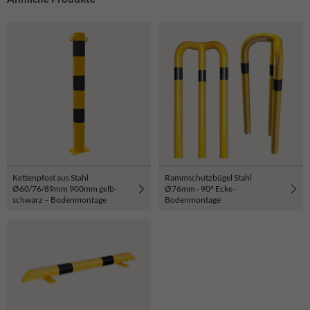
Kettenpfost aus Stahl
Rammschutzbügel Stahl
Ø60/76/89mm 900mm gelb-
Ø76mm - 90° Ecke -
schwarz – Bodenmontage
Bodenmontage