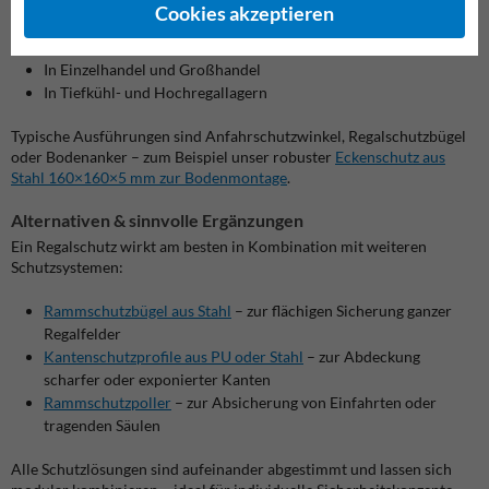
Cookies akzeptieren
In
Logistikzentren mit hoher Lagerdichte
In Produktionsbereichen mit Regallagerung
In Einzelhandel und Großhandel
In Tiefkühl- und Hochregallagern
Typische Ausführungen sind Anfahrschutzwinkel, Regalschutzbügel
oder Bodenanker – zum Beispiel unser robuster
Eckenschutz aus
Stahl 160×160×5 mm zur Bodenmontage
.
Alternativen & sinnvolle Ergänzungen
Ein Regalschutz wirkt am besten in Kombination mit weiteren
Schutzsystemen:
Rammschutzbügel aus Stahl
– zur flächigen Sicherung ganzer
Regalfelder
Kantenschutzprofile aus PU oder Stahl
– zur Abdeckung
scharfer oder exponierter Kanten
Rammschutzpoller
– zur Absicherung von Einfahrten oder
tragenden Säulen
Alle Schutzlösungen sind aufeinander abgestimmt und lassen sich