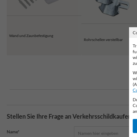
C
Wand und Zaunbefestigung
Rohrschellen verstellbar
Tr
fu
wi
zu
Wi
wi
(A
Co
Du
Co
an
Stellen Sie Ihre Frage an Verkehrsschildkaufen.
Name*