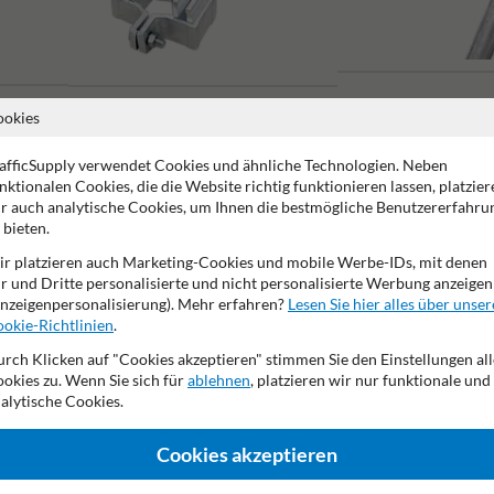
ookies
Rohrpfosten
Rohrschellen standard
afficSupply verwendet Cookies und ähnliche Technologien. Neben
nktionalen Cookies, die die Website richtig funktionieren lassen, platzier
r auch analytische Cookies, um Ihnen die bestmögliche Benutzererfahru
 bieten.
r platzieren auch Marketing-Cookies und mobile Werbe-IDs, mit denen
r und Dritte personalisierte und nicht personalisierte Werbung anzeigen
nzeigenpersonalisierung). Mehr erfahren?
Lesen Sie hier alles über unser
2 Jahre Werksgarantie
Eigene Produktion
Made in DE
okie-Richtlinien
.
rch Klicken auf "Cookies akzeptieren" stimmen Sie den Einstellungen all
okies zu. Wenn Sie sich für
ablehnen
, platzieren wir nur funktionale und
alytische Cookies.
de
Cookies akzeptieren
Kontaktieren Sie uns