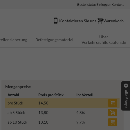
Bestellstatus
Einloggen
Kontakt
Kontaktieren Sie uns
Warenkorb
Über
tellensicherung
Befestigungsmaterial
Verkehrsschildkaufen.de
Mengenpreise
alle Shops
Anzahl
Preis pro Stück
Ihr Vorteil
pro Stück
14,50
ab 5 Stück
13,80
4,8
%
ab 10 Stück
13,10
9,7
%