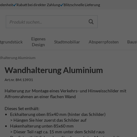
denheit
Rabatt bei direkter Zahlung
Blitzschnelle Lieferung
Produkt suchen...
Eigenes
tgrundstück
Stadtmobiliar
Absperrpfosten
Baus
Design
halterung Aluminium
Wandhalterung Aluminium
Art.nr. BM.13931
Halterung zur Montage eines Verkehrs- und Hinweisschilder mit
Alfromrahmen an einer flachen Wand
Dieses Set enthält:
Eckhalterung oben 85x40 mm (hinter das Schilder)
> Hängen Sie hier zuerst das Schilder auf
Hakenhalterung unten 85x60 mm
> Dieser Teil ragt ca. 15 mm unter dem Schild raus