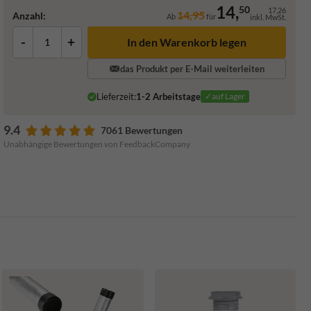
14,
50
17,26
14,95
Anzahl:
Ab
für
inkl. MwSt.
-
+
In den Warenkorb legen
das Produkt per E-Mail weiterleiten
Lieferzeit:
1-2 Arbeitstage
✓auf Lager
9.4
7061 Bewertungen
Unabhängige Bewertungen von FeedbackCompany