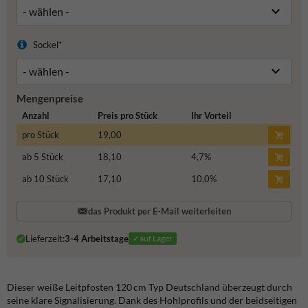
Sockel*
Mengenpreise
Anzahl
Preis pro Stück
Ihr Vorteil
pro Stück
19,00
ab 5 Stück
18,10
4,7
%
ab 10 Stück
17,10
10,0
%
das Produkt per E-Mail weiterleiten
Lieferzeit:
3-4 Arbeitstage
✓auf Lager
Dieser weiße Leitpfosten 120 cm Typ Deutschland überzeugt durch
seine klare Signalisierung. Dank des Hohlprofils und der beidseitigen