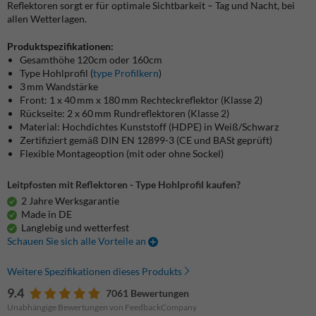
Reflektoren sorgt er für optimale Sichtbarkeit – Tag und Nacht, bei
allen Wetterlagen.
Produktspezifikationen:
Gesamthöhe 120cm oder 160cm
Type Hohlprofil (
type Profilkern
)
3 mm Wandstärke
Front: 1 x 40 mm x 180 mm Rechteckreflektor (Klasse 2)
Rückseite: 2 x 60 mm Rundreflektoren (Klasse 2)
Material: Hochdichtes Kunststoff (HDPE) in Weiß/Schwarz
Zertifiziert gemäß DIN EN 12899-3 (CE und BASt geprüft)
Flexible Montageoption (mit oder ohne Sockel)
Leitpfosten mit Reflektoren - Type Hohlprofil kaufen?
2 Jahre Werksgarantie
Made in DE
Langlebig und wetterfest
Schauen Sie sich alle Vorteile an
Weitere Spezifikationen dieses Produkts
9.4
7061 Bewertungen
Unabhängige Bewertungen von FeedbackCompany