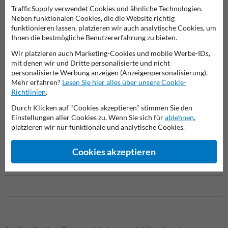
TrafficSupply verwendet Cookies und ähnliche Technologien.
Versen
Neben funktionalen Cookies, die die Website richtig
funktionieren lassen, platzieren wir auch analytische Cookies, um
Ihnen die bestmögliche Benutzererfahrung zu bieten.
Absperrpfosten
Wir platzieren auch Marketing-Cookies und mobile Werbe-IDs,
mit denen wir und Dritte personalisierte und nicht
personalisierte Werbung anzeigen (Anzeigenpersonalisierung).
Mehr erfahren?
Lesen Sie hier alles über unsere Cookie-
Richtlinien
.
Offizielle Leitpfosten mit doppelseitiger Reflexion
Durch Klicken auf "Cookies akzeptieren" stimmen Sie den
Dieser Leitpfosten, auch Straßenpoller weiß oder weiße
Einstellungen aller Cookies zu. Wenn Sie sich für
ablehnen
,
Reflektorpost genannt, ist mit Reflektoren ausgestattet und sind die
platzieren wir nur funktionale und analytische Cookies.
offiziellen Leitpfosten mit StVO-Zeichen 620-41 und 620-40 und sind
die o
ffiziellen Leitpfosten fur Deutschland, BASt-geprüft nach EN
Cookies akzeptieren
12899 und zugelassen gemäß DIN EN 12899-3 (CE-zertifiziert).