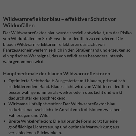
Wildwarnreflektor blau – effektiver Schutz vor
Wildunfällen
Der Wildwarnreflektor blau wurde speziell entwickelt, um das Risiko
von Wildunfällen im Straßenverkehr deutlich zu reduzieren. Die
blauen Wildwarnreflektoren reflektieren das Licht von
Fahrzeugscheinwerfern seitlich in den Straßenrand und erzeugen so
ein optisches Warnsignal, das von Wildtieren besonders intensiv
wahrgenommen wird.
Hauptmerkmale der blauen Wildwarnreflektoren
Optimierte Sichtbarkeit: Ausgestattet mit blauem, prismatisch
reflektierendem Band. Blaues Licht wird von Wildtieren deutlich
besser wahrgenommen als weißes oder rotes Licht und wirkt
dadurch stärker abschreckend.
Wirksame Unfallprävention: Der Wildwarnreflektor blau
reduziert nachweislich die Anzahl von Kollisionen zwischen
Fahrzeugen und Wild.
Breite Winkelreflexion: Die halbrunde Form sorgt für eine
großflächige Lichtstreuung und optimale Warnwirkung aus
verschiedenen Blickwinkeln.