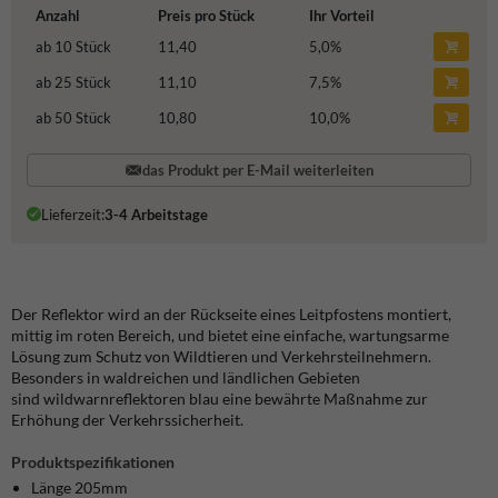
Anzahl
Preis pro Stück
Ihr Vorteil
ab 10 Stück
11,40
5,0
%
ab 25 Stück
11,10
7,5
%
ab 50 Stück
10,80
10,0
%
das Produkt per E-Mail weiterleiten
Lieferzeit:
3-4 Arbeitstage
Der Reflektor wird an der Rückseite eines Leitpfostens montiert,
mittig im roten Bereich, und bietet eine einfache, wartungsarme
Lösung zum Schutz von Wildtieren und Verkehrsteilnehmern.
Besonders in waldreichen und ländlichen Gebieten
sind wildwarnreflektoren blau eine bewährte Maßnahme zur
Erhöhung der Verkehrssicherheit.
Produktspezifikationen
Länge 205mm