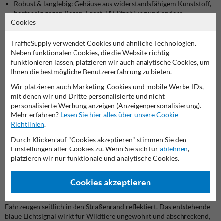
Robust & langlebig: Gehäuse aus widerstandsfähigem Kunststoff,
beständig gegen Regen, Frost, UV-Strahlung und andere
Cookies
Witterungseinflüsse.
Einfache Montage: Befestigung mit Schrauben an der Seite eines
Leitpfostens, exakt im roten Bereich auf der Rückseite.
TrafficSupply verwendet Cookies und ähnliche Technologien.
Neben funktionalen Cookies, die die Website richtig
Anwendung der Wildwarnreflektoren blau
funktionieren lassen, platzieren wir auch analytische Cookies, um
Ihnen die bestmögliche Benutzererfahrung zu bieten.
Die blauen Wildwarnreflektoren werden direkt an bestehenden
Leitpfosten montiert und benötigen keine zusätzliche Energiequelle.
Wir platzieren auch Marketing-Cookies und mobile Werbe-IDs,
Durch die passive Lichtreflexion arbeiten sie zuverlässig bei
mit denen wir und Dritte personalisierte und nicht
Dunkelheit, Dämmerung und schlechten Sichtverhältnissen.
personalisierte Werbung anzeigen (Anzeigenpersonalisierung).
Montage an der Seite eines Leitpfostens (Rückseite, roter Bereich)
Mehr erfahren?
Lesen Sie hier alles über unsere Cookie-
Ideal für Straßen in waldreichen Regionen und ländlichen
Richtlinien
.
Gebieten
Geeignet für Bundesstraßen, Landstraßen und kommunale
Durch Klicken auf "Cookies akzeptieren" stimmen Sie den
Verkehrswege
Einstellungen aller Cookies zu. Wenn Sie sich für
ablehnen
,
Ganzjährig einsetzbar – unabhängig von Wetter und Jahreszeit
platzieren wir nur funktionale und analytische Cookies.
Was ist ein Wildwarnreflektor blau?
Cookies akzeptieren
Ein Wildwarnreflektor blau ist ein passives
Verkehrssicherheitsprodukt, das das Scheinwerferlicht von
Fahrzeugen seitlich in den Straßenrand reflektiert. Das entstehende
blaue Lichtsignal wirkt für Wildtiere ungewohnt und abschreckend,