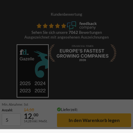
Kundenbewertung
Sehen Sie sich unsere
7062
Bewertungen
Ausgezeichnet mit angesehenen Auszeichnungen
Min. Abnahme: 5st
Lieferzeit:
14,50
Anzahl:
12,
00
14,28
inkl. MwSt.
© 2026 TrafficSupply. Alle Rechte vorbehalten.