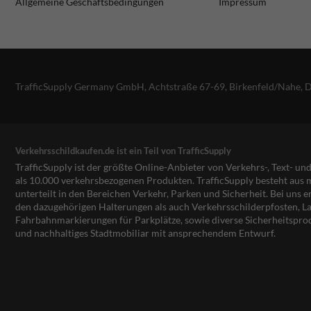
Allgemeine Geschäftsbedingungen
Impressum
TrafficSupply Germany GmbH,
Achtstraße 67-69
,
Birkenfeld/Nahe, 
Verkehrsschildkaufen.de ist ein Teil von TrafficSupply
TrafficSupply ist der größte Online-Anbieter von Verkehrs-, Text- u
als 10.000 verkehrsbezogenen Produkten. TrafficSupply besteht au
unterteilt in den Bereichen Verkehr, Parken und Sicherheit. Bei uns e
den dazugehörigen Halterungen als auch Verkehrsschilderpfosten, La
Fahrbahnmarkierungen für Parkplätze, sowie diverse Sicherheitspro
und nachhaltiges Stadtmobiliar mit ansprechendem Entwurf.