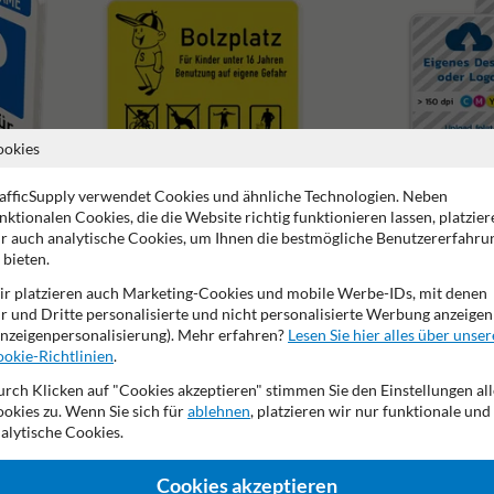
ookies
afficSupply verwendet Cookies und ähnliche Technologien. Neben
nktionalen Cookies, die die Website richtig funktionieren lassen, platzier
Spielplatzschilder
Schilder mit eigenem Des
r auch analytische Cookies, um Ihnen die bestmögliche Benutzererfahru
 bieten.
r platzieren auch Marketing-Cookies und mobile Werbe-IDs, mit denen
r und Dritte personalisierte und nicht personalisierte Werbung anzeigen
nzeigenpersonalisierung). Mehr erfahren?
Lesen Sie hier alles über unser
okie-Richtlinien
.
2 Jahre Werksgarantie
Nachhaltige Produktion
Made in
rch Klicken auf "Cookies akzeptieren" stimmen Sie den Einstellungen all
okies zu. Wenn Sie sich für
ablehnen
, platzieren wir nur funktionale und
alytische Cookies.
de
Cookies akzeptieren