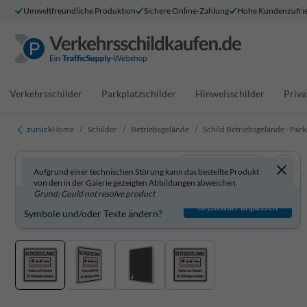
Umweltfreundliche Produktion
Sichere Online-Zahlung
Hohe Kundenzufrie
Verkehrsschilder
Parkplatzschilder
Hinweisschilder
Priva
zurück
Home
Schilder
Betriebsgelände
Schild Betriebsgelände - Par
In 3D anzeigen
Aufgrund einer technischen Störung kann das bestellte Produkt
von den in der Galerie gezeigten Abbildungen abweichen.
Grund: Could not resolve product
Produkt individuell gestalten?
Entwurf anpassen
Symbole und/oder Texte ändern?