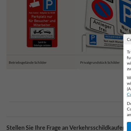
C
Tr
fu
Betriebsgelände Schilder
Privatgrundstück Schilder
wi
zu
Wi
wi
(A
Co
Du
Co
an
Stellen Sie Ihre Frage an Verkehrsschildkaufen.