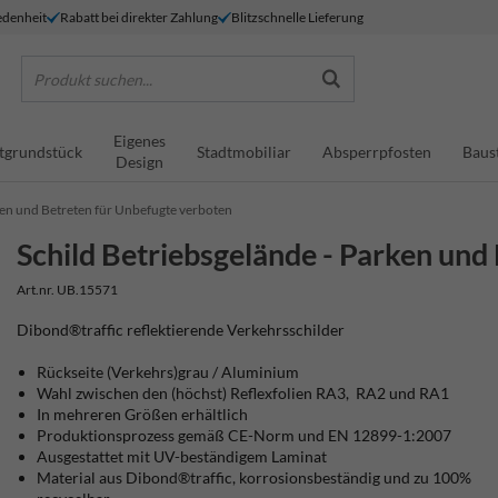
denheit
Rabatt bei direkter Zahlung
Blitzschnelle Lieferung
Produkt suchen...
Eigenes
tgrundstück
Stadtmobiliar
Absperrpfosten
Baus
Design
ken und Betreten für Unbefugte verboten
Schild Betriebsgelände - Parken und
Art.nr. UB.15571
Dibond®traffic
reflektierende Verkehrsschilder
Rückseite (Verkehrs)grau / Aluminium
Wahl zwischen den (höchst) Reflexfolien RA3, RA2 und RA1
In mehreren Größen erhältlich
Produktionsprozess gemäß CE-Norm und EN 12899-1:2007
Ausgestattet mit UV-beständigem Laminat
Material aus Dibond®traffic, korrosionsbeständig und zu 100%