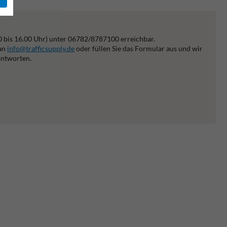
0 bis 16.00 Uhr) unter 06782/8787100 erreichbar.
 an
info@trafficsupply.de
oder füllen Sie das Formular aus und wir
antworten.