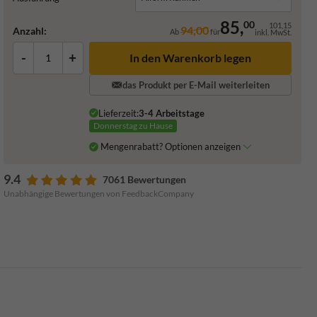
85,
00
101,15
94,00
Anzahl:
Ab
für
inkl. MwSt.
-
+
In den Warenkorb legen
das Produkt per E-Mail weiterleiten
Lieferzeit:
3-4 Arbeitstage
Donnerstag zu Hause
Mengenrabatt? Optionen anzeigen
9.4
7061 Bewertungen
Unabhängige Bewertungen von FeedbackCompany