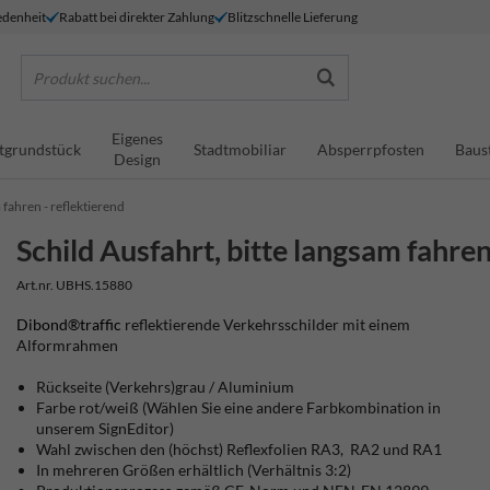
denheit
Rabatt bei direkter Zahlung
Blitzschnelle Lieferung
Produkt suchen...
Eigenes
tgrundstück
Stadtmobiliar
Absperrpfosten
Baus
Design
 fahren - reflektierend
Schild Ausfahrt, bitte langsam fahren
Art.nr. UBHS.15880
Dibond®traffic
reflektierende Verkehrsschilder mit einem
Alformrahmen
Rückseite (Verkehrs)grau / Aluminium
Farbe rot/weiß (Wählen Sie eine andere Farbkombination in
unserem SignEditor)
Wahl zwischen den (höchst) Reflexfolien RA3, RA2 und RA1
In mehreren Größen erhältlich (Verhältnis 3:2)