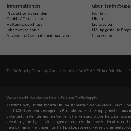
Informationen
über TrafficSupp
Produkt zurücksenden
Kontakt
Cookie / Datenschutz
Über uns
Haftungsausschluss
Lieferzeiten
Inhaltsverzeichnis
Häufig gestellte Frag
Allgemeine Geschäftsbedingungen
Impressum
TrafficSupply Germany GmbH,
Achtstraße 67-69
,
Birkenfeld/Nahe, 
Verkehrsschildkaufen.de ist ein Teil von TrafficSupply
TrafficSupply ist der größte Online-Anbieter von Verkehrs-, Text- u
als 10.000 verkehrsbezogenen Produkten. TrafficSupply besteht au
unterteilt in den Bereichen Verkehr, Parken und Sicherheit. Bei uns e
den dazugehörigen Halterungen als auch Verkehrsschilderpfosten, La
Fahrbahnmarkierungen für Parkplätze, sowie diverse Sicherheitspro