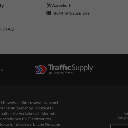
ly
Warenkorb
info@trafficsupply.de
en / FAQ
DE
nd Hinweisschildern sowie von mehr
s mehreren Webshop-Konzepten,
rhalten Sie Verkehrsschilder mit
Se
Ausge
destationen für Elektroautos,
dukte für die gewerbliche Nutzung