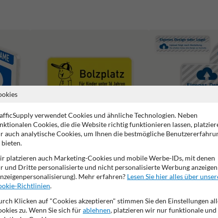
ookies
afficSupply verwendet Cookies und ähnliche Technologien. Neben
nktionalen Cookies, die die Website richtig funktionieren lassen, platzier
r auch analytische Cookies, um Ihnen die bestmögliche Benutzererfahru
 bieten.
r platzieren auch Marketing-Cookies und mobile Werbe-IDs, mit denen
Spielplatzschilder
Schilder mit eigenem Des
r und Dritte personalisierte und nicht personalisierte Werbung anzeigen
nzeigenpersonalisierung). Mehr erfahren?
Lesen Sie hier alles über unser
okie-Richtlinien
.
rch Klicken auf "Cookies akzeptieren" stimmen Sie den Einstellungen all
okies zu. Wenn Sie sich für
ablehnen
, platzieren wir nur funktionale und