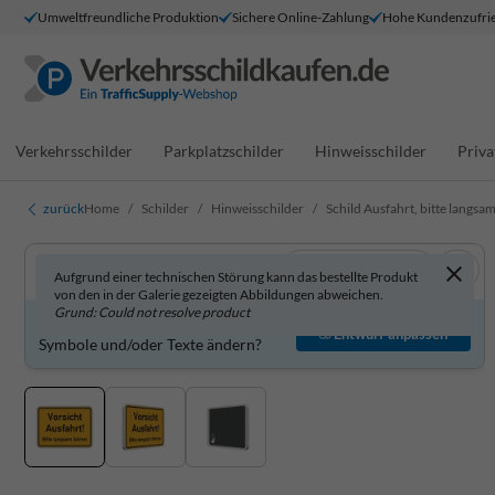
Umweltfreundliche Produktion
Sichere Online-Zahlung
Hohe Kundenzufrie
Verkehrsschilder
Parkplatzschilder
Hinweisschilder
Priva
zurück
Home
Schilder
Hinweisschilder
Schild Ausfahrt, bitte langsam
In 3D anzeigen
Aufgrund einer technischen Störung kann das bestellte Produkt
von den in der Galerie gezeigten Abbildungen abweichen.
Grund: Could not resolve product
Produkt individuell gestalten?
Entwurf anpassen
Symbole und/oder Texte ändern?