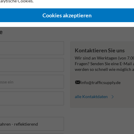
alytische Cookies.
2 Jahre Werksgarantie
Nachhaltige Produktion
Made in
Cookies akzeptieren
de
Kontaktieren Sie uns
Wir sind an Werktagen (von 7.0
Fragen? Senden Sie eine E-Mail
werden so schnell wie möglich 
info@trafficsupply.de
alle Kontaktdaten