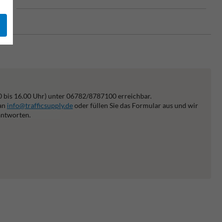
 EU
0 bis 16.00 Uhr) unter 06782/8787100 erreichbar.
 an
info@trafficsupply.de
oder füllen Sie das Formular aus und wir
antworten.