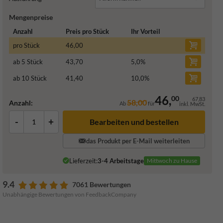
Mengenpreise
Anzahl
Preis pro Stück
Ihr Vorteil
pro Stück
46,00
ab 5 Stück
43,70
5,0
%
ab 10 Stück
41,40
10,0
%
46,
00
67,83
58,00
Anzahl:
Ab
für
inkl. MwSt.
-
+
das Produkt per E-Mail weiterleiten
Lieferzeit:
3-4 Arbeitstage
Mittwoch zu Hause
9.4
7061 Bewertungen
Unabhängige Bewertungen von FeedbackCompany