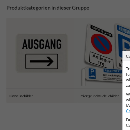
Produktkategorien in dieser Gruppe
C
Tr
fu
wi
zu
Wi
Hinweisschilder
Privatgrundstück Schilder
wi
(A
Co
Du
Co