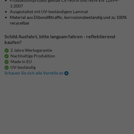
Produktionsprozess gemäß CE-Norm und NEN-EN 12899-
1:2007
Ausgestattet mit UV-beständigem Laminat
Material aus Dibond®traffic, korrosionsbeständig und zu 100%
recycelbar
Schild Ausfahrt, bitte langsam fahren - reflektierend
kaufen?
2 Jahre Werksgarantie
Nachhaltige Produktion
Made in EU
UV-beständig
Schauen Sie sich alle Vorteile an