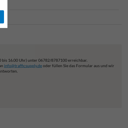
 EU
0 bis 16.00 Uhr) unter 06782/8787100 erreichbar.
 an
info@trafficsupply.de
oder füllen Sie das Formular aus und wir
antworten.