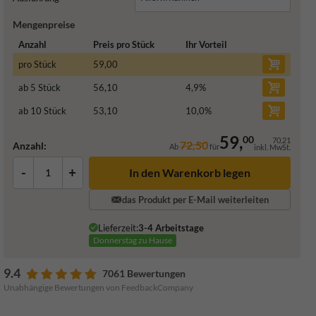
Mengenpreise
Anzahl
Preis pro Stück
Ihr Vorteil
pro Stück
59,00
ab 5 Stück
56,10
4,9
%
ab 10 Stück
53,10
10,0
%
59,
00
70,21
72,50
Anzahl:
Ab
für
inkl. MwSt.
-
+
In den Warenkorb legen
das Produkt per E-Mail weiterleiten
Lieferzeit:
3-4 Arbeitstage
Donnerstag zu Hause
9.4
7061 Bewertungen
Unabhängige Bewertungen von FeedbackCompany