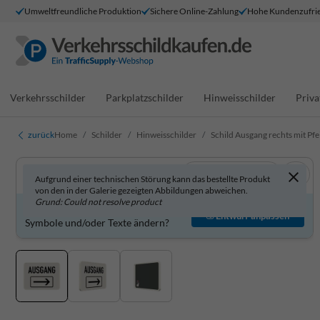
Umweltfreundliche Produktion
Sichere Online-Zahlung
Hohe Kundenzufrie
Verkehrsschilder
Parkplatzschilder
Hinweisschilder
Priva
zurück
Home
Schilder
Hinweisschilder
Schild Ausgang rechts mit Pfei
In 3D anzeigen
Aufgrund einer technischen Störung kann das bestellte Produkt
von den in der Galerie gezeigten Abbildungen abweichen.
Grund: Could not resolve product
Produkt individuell gestalten?
Entwurf anpassen
Symbole und/oder Texte ändern?