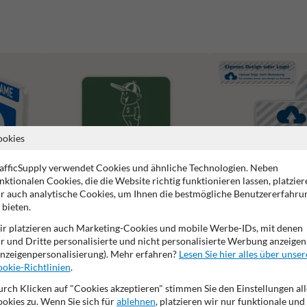
ookies
afficSupply verwendet Cookies und ähnliche Technologien. Neben
nktionalen Cookies, die die Website richtig funktionieren lassen, platzier
r auch analytische Cookies, um Ihnen die bestmögliche Benutzererfahru
 bieten.
r platzieren auch Marketing-Cookies und mobile Werbe-IDs, mit denen
Spielplatzschilder
Schilder mit eigenem Des
r und Dritte personalisierte und nicht personalisierte Werbung anzeigen
nzeigenpersonalisierung). Mehr erfahren?
Lesen Sie hier alles über unser
okie-Richtlinien
.
rch Klicken auf "Cookies akzeptieren" stimmen Sie den Einstellungen all
okies zu. Wenn Sie sich für
ablehnen
, platzieren wir nur funktionale und