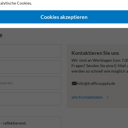
alytische Cookies.
2 Jahre Werksgarantie
Nachhaltige Produktion
Made in
Cookies akzeptieren
de
Kontaktieren Sie uns
Wir sind an Werktagen (von 7.0
Fragen? Senden Sie eine E-Mail
werden so schnell wie möglich 
info@trafficsupply.de
alle Kontaktdaten