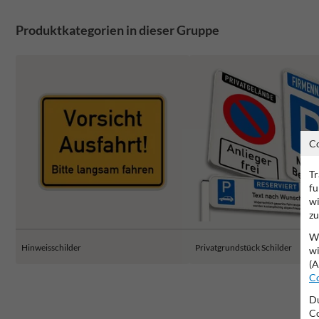
Produktkategorien in dieser Gruppe
C
Tr
fu
wi
zu
Wi
Hinweisschilder
Privatgrundstück Schilder
wi
(A
Co
Du
Co