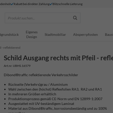
denheit
Rabatt bei direkter Zahlung
Blitzschnelle Lieferung
Produkt suchen...
Eigenes
tgrundstück
Stadtmobiliar
Absperrpfosten
Baus
Design
l - reflektierend
Schild Ausgang rechts mit Pfeil - ref
Art.nr. UBHS.16579
Dibond®traffic
reflektierende Verkehrsschilder
Rückseite (Verkehrs)grau / Aluminium
Wahl zwischen den (höchst) Reflexfolien RA3, RA2 und RA1
In mehreren Größen erhältlich
Produktionsprozess gemäß CE-Norm und EN 12899-1:2007
Ausgestattet mit UV-beständigem Laminat
Material aus Dibond®traffic, korrosionsbeständig und zu 100%