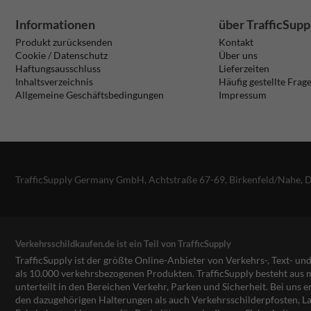
Informationen
über TrafficSupp
Produkt zurücksenden
Kontakt
Cookie / Datenschutz
Über uns
Haftungsausschluss
Lieferzeiten
Inhaltsverzeichnis
Häufig gestellte Frag
Allgemeine Geschäftsbedingungen
Impressum
TrafficSupply Germany GmbH,
Achtstraße 67-69
,
Birkenfeld/Nahe, 
Verkehrsschildkaufen.de ist ein Teil von TrafficSupply
TrafficSupply ist der größte Online-Anbieter von Verkehrs-, Text- u
als 10.000 verkehrsbezogenen Produkten. TrafficSupply besteht au
unterteilt in den Bereichen Verkehr, Parken und Sicherheit. Bei uns e
den dazugehörigen Halterungen als auch Verkehrsschilderpfosten, La