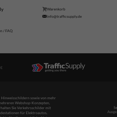
ly
Warenkorb
info@trafficsupply.de
en / FAQ
DE
nd Hinweisschildern sowie von mehr
s mehreren Webshop-Konzepten,
rhalten Sie Verkehrsschilder mit
Se
Ausge
destationen für Elektroautos,