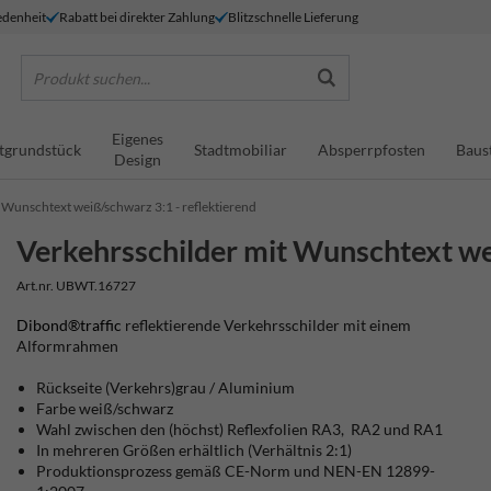
denheit
Rabatt bei direkter Zahlung
Blitzschnelle Lieferung
Produkt suchen...
Eigenes
tgrundstück
Stadtmobiliar
Absperrpfosten
Baus
Design
 Wunschtext weiß/schwarz 3:1 - reflektierend
Verkehrsschilder mit Wunschtext wei
Art.nr. UBWT.16727
Dibond®traffic
reflektierende Verkehrsschilder mit einem
Alformrahmen
Rückseite (Verkehrs)grau / Aluminium
Farbe weiß/schwarz
Wahl zwischen den (höchst) Reflexfolien RA3, RA2 und RA1
In mehreren Größen erhältlich (Verhältnis 2:1)
Produktionsprozess gemäß CE-Norm und NEN-EN 12899-