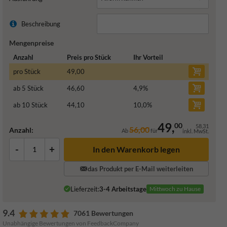
Beschreibung
Mengenpreise
Anzahl
Preis pro Stück
Ihr Vorteil
pro Stück
49,00
ab 5 Stück
46,60
4,9
%
ab 10 Stück
44,10
10,0
%
49,
00
58,31
56,00
Anzahl:
Ab
für
inkl. MwSt.
-
+
In den Warenkorb legen
das Produkt per E-Mail weiterleiten
Lieferzeit:
3-4 Arbeitstage
Mittwoch zu Hause
9.4
7061 Bewertungen
Unabhängige Bewertungen von FeedbackCompany