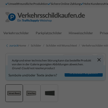
Umweltfreundliche Produktion
Sichere Online-Zahlung
Hohe Kundenzufrie
Verkehrsschilder
Parkplatzschilder
Hinweisschilder
Priva
zurück
Home
Schilder
Schilder mit Wunschtext
Verkehrsschilder mit
In 3D anzeigen
Aufgrund einer technischen Störung kann das bestellte Produkt
von den in der Galerie gezeigten Abbildungen abweichen.
Grund: Could not resolve product
Produkt individuell gestalten?
Entwurf anpassen
Symbole und/oder Texte ändern?