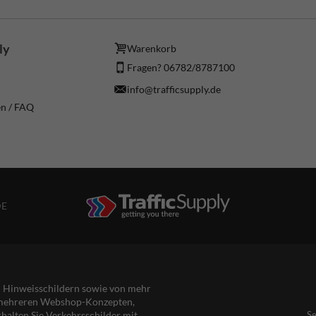
ly
Warenkorb
Fragen? 06782/8787100
info@trafficsupply.de
en / FAQ
DE
nd Hinweisschildern sowie von mehr
s mehreren Webshop-Konzepten,
rhalten Sie Verkehrsschilder mit
Se