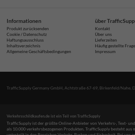
Informationen
über TrafficSupp
Produkt zurücksenden
Kontakt
Cookie / Datenschutz
Über uns
Haftungsausschluss
Lieferzeiten
Inhaltsverzeichnis
Häufig gestellte Frag
Allgemeine Geschäftsbedingungen
Impressum
TrafficSupply Germany GmbH,
Achtstraße 67-69
,
Birkenfeld/Nahe, 
Verkehrsschildkaufen.de ist ein Teil von TrafficSupply
TrafficSupply ist der größte Online-Anbieter von Verkehrs-, Text- u
als 10.000 verkehrsbezogenen Produkten. TrafficSupply besteht au
unterteilt in den Bereichen Verkehr, Parken und Sicherheit. Bei uns e