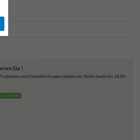
 EU
eren Sie !
 Produkten und Dienstleistungen stehen wir Ihnen heute bis 16.00
is 16.00 Uhr