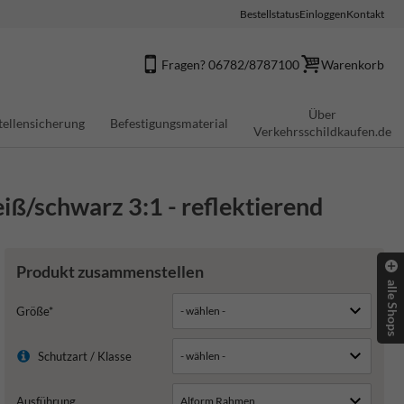
Bestellstatus
Einloggen
Kontakt
Fragen? 06782/8787100
Warenkorb
Über
tellensicherung
Befestigungsmaterial
Verkehrsschildkaufen.de
ß/schwarz 3:1 - reflektierend
Produkt zusammenstellen
alle Shops
Größe*
Schutzart / Klasse
Ausführung