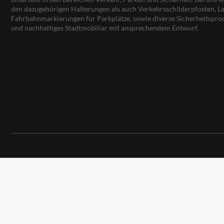
den dazugehörigen Halterungen als auch Verkehrsschilderpfosten, La
Fahrbahnmarkierungen für Parkplätze, sowie diverse Sicherheitspro
und nachhaltiges Stadtmobiliar mit ansprechendem Entwurf.