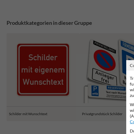
Produktkategorien in dieser Gruppe
C
Tr
fu
wi
zu
Wi
wi
Schilder mit Wunschtext
Privatgrundstück Schilder
(A
Co
Du