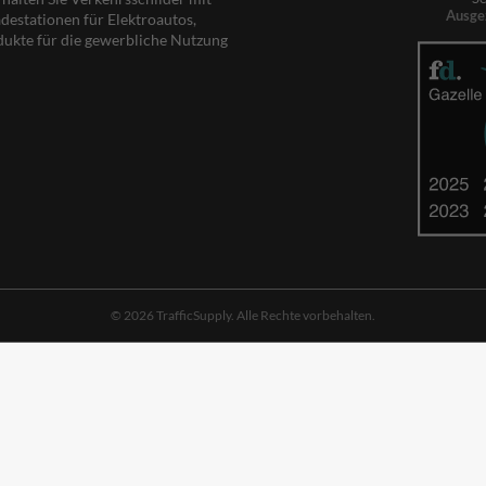
Ausge
destationen für Elektroautos,
dukte für die gewerbliche Nutzung
© 2026 TrafficSupply. Alle Rechte vorbehalten.