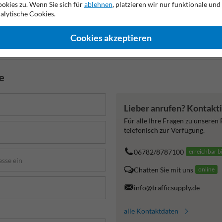
okies zu. Wenn Sie sich für
ablehnen
, platzieren wir nur funktionale und
alytische Cookies.
2 Jahre Werksgarantie
Nachhaltige Produktion
Made in
Cookies akzeptieren
de
Lieber anrufen? Kontakti
Für alle Ihre Fragen zu unseren
telefonisch zur Verfügung.
06782/8787100
erreichbar b
Chatten Sie mit uns
online
info@trafficsupply.de
alle Kontaktdaten