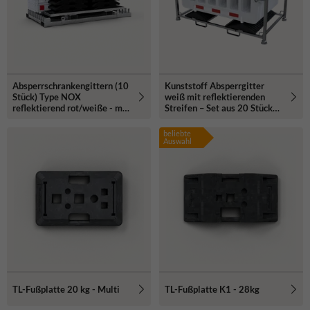
Absperrschrankengittern (10
Kunststoff Absperrgitter
Stück) Type NOX
weiß mit reflektierenden
reflektierend rot/weiße - mit
Streifen – Set aus 20 Stück
Fußplatten, Lager- und
inkl. Transportgestell
Transporttraverse
beliebte
Auswahl
TL-Fußplatte 20 kg - Multi
TL-Fußplatte K1 - 28kg