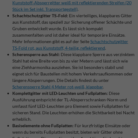
Kunststoff‑Absperrgitter weiß mit reflektierenden Streifen (20
Stück im Set inkl. Transportgestell)
.
Schachtschutzgitter TS‑Fold:
Ein vierteiliges, klappbares Gitter
aus Kunststoff, das speziell zur Sicherung offener Schächte und
Gruben entwickelt wurde. Es lässt sich kompakt
zusammenfalten und ist daher ideal für temporäre Einsätze.
Mehr Informationen gibt es auf der Seite
Schachtschutzgitter
TS‑Fold rot, aus Kunststoff, 4‑teilig, reflektierend
.
Scherensperre aus Stahl:
Diese klappbare Sperre aus verzinktem
Stahl hat eine Breite von bis zu vier Metern und lässt sich wie
eine Ziehharmonika ausziehen. Sie ist besonders stabil und
eignet sich für Baustellen mit hohem Verkehrsaufkommen oder
längere Absperrungen. Die Details findest du unter
Scherensperre Stahl 4 Meter rot‑weiß, klappbar
.
Komplettgitter mit LED‑Leuchten und Fußplatten:
Diese
Ausführung entspricht der TL‑Absperrschranken-Norm und
umfasst fünf LED‑Leuchten pro Element sowie Fußplatten für
sicheren Stand. Die Leuchten erhöhen die Sichtbarkeit bei Nacht
erheblich.
Basiselemente ohne Fußplatten:
Für kurzfristige Einsätze oder
wenn du bereits Fußplatten besitzt, bieten wir Gitter ohne