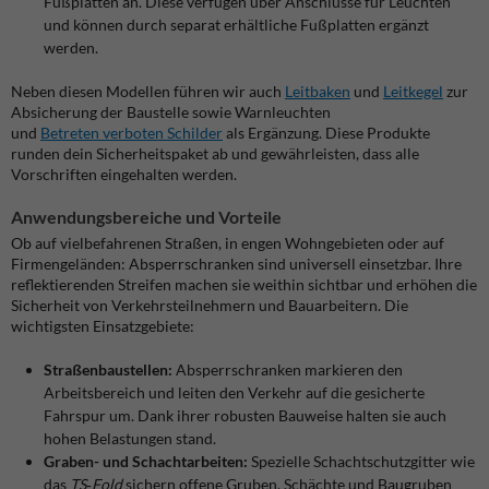
Fußplatten an. Diese verfügen über Anschlüsse für Leuchten
und können durch separat erhältliche Fußplatten ergänzt
werden.
Neben diesen Modellen führen wir auch
Leitbaken
und
Leitkegel
zur
Absicherung der Baustelle sowie Warnleuchten
und
Betreten verboten Schilder
als Ergänzung. Diese Produkte
runden dein Sicherheitspaket ab und gewährleisten, dass alle
Vorschriften eingehalten werden.
Anwendungsbereiche und Vorteile
Ob auf vielbefahrenen Straßen, in engen Wohngebieten oder auf
Firmengeländen: Absperrschranken sind universell einsetzbar. Ihre
reflektierenden Streifen machen sie weithin sichtbar und erhöhen die
Sicherheit von Verkehrsteilnehmern und Bauarbeitern. Die
wichtigsten Einsatzgebiete:
Straßenbaustellen:
Absperrschranken markieren den
Arbeitsbereich und leiten den Verkehr auf die gesicherte
Fahrspur um. Dank ihrer robusten Bauweise halten sie auch
hohen Belastungen stand.
Graben- und Schachtarbeiten:
Spezielle Schachtschutzgitter wie
das
TS‑Fold
sichern offene Gruben, Schächte und Baugruben