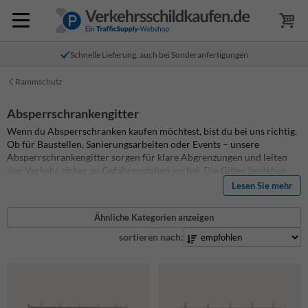
Schnelle Lieferung, auch bei Sonderanfertigungen
Rammschutz
Absperrschrankengitter
Wenn du Absperrschranken kaufen möchtest, bist du bei uns richtig.
Ob für Baustellen, Sanierungsarbeiten oder Events – unsere
Absperrschrankengitter sorgen für klare Abgrenzungen und leiten
den Verkehr sicher an Gefahrenstellen vorbei. Die Gitter bestehen
aus stoßabsorbierendem, UV‑beständigem Kunststoff und verfügen
Lesen Sie mehr
über reflektierende Folien der Klassen RA1 oder RA2 für optimale
Sichtbarkeit. Mit optionalen LED‑Leuchten und Fußplatten bieten sie
Ähnliche Kategorien anzeigen
eine stabile und sofort einsatzbereite Absperrlösung. Auf dieser Seite
erfährst du alles Wichtige rund um Absperrschranken und findest
sortieren nach:
hilfreiche Tipps zur Auswahl des passenden Modells.