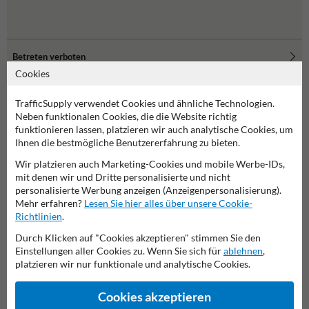
Betreten verboten
Cookies
TrafficSupply verwendet Cookies und ähnliche Technologien.
Neben funktionalen Cookies, die die Website richtig
Absperrschrankengitter
funktionieren lassen, platzieren wir auch analytische Cookies, um
Ihnen die bestmögliche Benutzererfahrung zu bieten.
Absperrschranken – robuste Absperrschrankengitter
Wir platzieren auch Marketing-Cookies und mobile Werbe-IDs,
für maximale Sicherheit
mit denen wir und Dritte personalisierte und nicht
Was sind Absperrschranken und Absperrschrankengitter?
personalisierte Werbung anzeigen (Anzeigenpersonalisierung).
Mehr erfahren?
Lesen Sie hier alles über unsere Cookie-
Absperrschranken – häufig auch als Absperrgitter, Schrankengitter
Richtlinien
.
oder Baustellenabsperrung bezeichnet – sind modulare Bauteile, die
nach den
TL‑Absperrschranken
sowie den Vorgaben der
RSA und
Durch Klicken auf "Cookies akzeptieren" stimmen Sie den
StVO
gefertigt werden. Sie bestehen aus einem stabilen
Einstellungen aller Cookies zu. Wenn Sie sich für
ablehnen
,
Kunststoffrahmen, in den mehrere Reflexstreifen integriert sind.
platzieren wir nur funktionale und analytische Cookies.
Diese Streifen sind in verschiedenen Reflexionsklassen (RA1, RA2)
verfügbar und machen die Schranke auch bei schlechten
Cookies akzeptieren
Lichtverhältnissen sichtbar. Die Standardbreite der Gitter beträgt