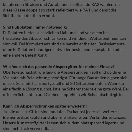
befahrenen Straßen und Autobahnen solltest du RA2 wählen, da
diese Klasse doppelt so stark reflektiert wie RA1 und damit die
Sichtbarkeit deutlich erhöht.
Sind Fußplatten immer notwendig?
Fußplatten bieten zusätzlichen Halt und sind vor allem bei
freistehenden Absperrschranken und windigen Wetterbedingungen
sinnvoll. Bei Komplettsets sind sie bereits enthalten, Basiselemente
ohne Fußplatten benötigen entweder bestehende Fußplatten oder
eine andere Befestigung.
Wie finde ich das passende Absperrgitter für meinen Einsatz?
Überlege zunächst, wie lang die Absperrung sein soll und ob du eine
Variante mit Beleuchtung benötigst. Für lange Baustellen eignen sich
unsere Sets mit Transportgestell und 20 Gitterelementen. Wenn du
eine flexible Lösung suchst, ist eine Scherensperre eine gute Wahl. Bei
offenen Schächten und Gruben empfehlen wir Schachtschutzgitter.
Kann ich Absperrschranken später erweitern?
Ja, alle unsere Gitter sind modular. Du kannst jederzeit weitere
Elemente dazukaufen und über die integrierten Verbinder ergänzen.
Unsere Kunststoffgitter lassen sich zudem platzsparend lagern und
sind mehrfach verwendbar.