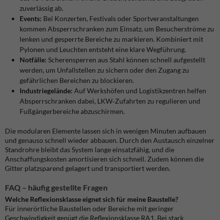
zuverlässig ab.
Events:
Bei Konzerten, Festivals oder Sportveranstaltungen
kommen Absperrschranken zum Einsatz, um Besucherströme zu
lenken und gesperrte Bereiche zu markieren. Kombiniert mit
Pylonen und Leuchten entsteht eine klare Wegführung.
Notfälle:
Scherensperren aus Stahl können schnell aufgestellt
werden, um Unfallstellen zu sichern oder den Zugang zu
gefährlichen Bereichen zu blockieren.
Industriegelände:
Auf Werkshöfen und Logistikzentren helfen
Absperrschranken dabei, LKW‑Zufahrten zu regulieren und
Fußgängerbereiche abzuschirmen.
Die modularen Elemente lassen sich in wenigen Minuten aufbauen
und genauso schnell wieder abbauen. Durch den Austausch einzelner
Standrohre bleibt das System lange einsatzfähig, und die
Anschaffungskosten amortisieren sich schnell. Zudem können die
Gitter platzsparend gelagert und transportiert werden.
FAQ – häufig gestellte Fragen
Welche Reflexionsklasse eignet sich für meine Baustelle?
Für innerörtliche Baustellen oder Bereiche mit geringer
Geschwindigkeit genügt die Reflexionsklasse RA1. Bei stark