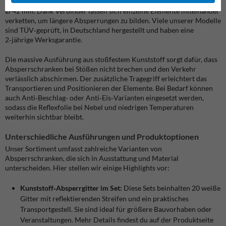
etwa 2,13 m; sie sind ca. 1,10 m hoch und haben zwei Standrohre mit
Ø 42 mm. Dank Verbinder lassen sich einzelne Elemente miteinander
verketten, um längere Absperrungen zu bilden. Viele unserer Modelle
sind TÜV‑geprüft, in Deutschland hergestellt und haben eine
2‑jährige Werksgarantie.
Die massive Ausführung aus stoßfestem Kunststoff sorgt dafür, dass
Absperrschranken bei Stößen nicht brechen und den Verkehr
verlässlich abschirmen. Der zusätzliche Tragegriff erleichtert das
Transportieren und Positionieren der Elemente. Bei Bedarf können
auch Anti‑Beschlag‑ oder Anti‑Eis‑Varianten eingesetzt werden,
sodass die Reflexfolie bei Nebel und niedrigen Temperaturen
weiterhin sichtbar bleibt.
Unterschiedliche Ausführungen und Produktoptionen
Unser Sortiment umfasst zahlreiche Varianten von
Absperrschranken, die sich in Ausstattung und Material
unterscheiden. Hier stellen wir einige Highlights vor:
Kunststoff‑Absperrgitter im Set:
Diese Sets beinhalten 20 weiße
Gitter mit reflektierenden Streifen und ein praktisches
Transportgestell. Sie sind ideal für größere Bauvorhaben oder
Veranstaltungen. Mehr Details findest du auf der Produktseite