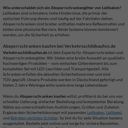
Wie unterscheidet sich ein Absperrschrankengitter von Leitbaken?
Leitbaken sind schmalere, hohe Hindernisse, die primär der
optischen Führung dienen und häufig auf der Fahrbahn stehen.
Absperrschranken sind breiter, enthalten mehrere Reflexstreifen und
bilden eine physische Barriere. Beide Systeme können kombiniert
werden, um die Sicherheit zu erhöhen.
Absperrschranken kaufen bei Verkehrsschildkaufen.de
Verkehrsschildkaufen.de
ist dein Experte für Absperrschranken und
Absperrschrankengitter. Wir bieten eine breite Auswahl an qualitativ
hochwertigen Produkten – vom einfachen Gitterelement bis zum
kompletten Set mit LED‑Leuchten und Transportgestell. Alle
Schranken erfüllen die aktuellen Sicherheitsnormen und sind
TÜV‑geprüft. Unsere Produkte werden in Deutschland gefertigt und
bieten 2 Jahre Werksgarantie sowie eine lange Lebensdauer.
Wenn du
Absperrschranken kaufen
willst, profitierst du bei uns von
schneller Lieferung, einfacher Bestellung und kompetenter Beratung.
Wähle aus unterschiedlichen Ausführungen, Größen und Zubehör.
Ergänze dein Sicherheitskonzept mit passenden
Leitbaken
,
Leitkegel
,
und
Betreten verboten Schilder
. So bist du für jede Situation bestens
ausgestattet. Bestelle jetzt online und sorge für sichere Baustellen,