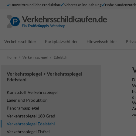
Umweltfreundliche Produktion
Sichere Online-Zahlung
Hohe Kundenzufrie
Verkehrsschilder
Parkplatzschilder
Hinweisschilder
Priva
Home
Verkehrsspiegel
Edelstahl
V
Verkehrsspiegel > Verkehrsspiegel
Edelstahl
Di
We
he
Kunststoff Verkehrsspiegel
di
Lager und Produktion
We
Panoramaspiegel
An
zu
Verkehrsspiegel 180 Grad
Verkehrsspiegel Edelstahl
Verkehrsspiegel Eisfrei