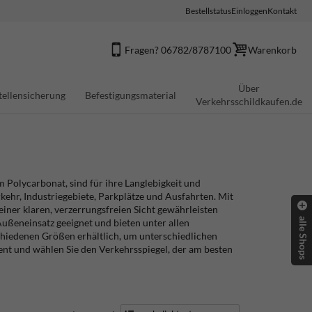
Bestellstatus
Einloggen
Kontakt
Fragen? 06782/8787100
Warenkorb
Über
tellensicherung
Befestigungsmaterial
Verkehrsschildkaufen.de
 Polycarbonat, sind für ihre Langlebigkeit und
kehr, Industriegebiete, Parkplätze und Ausfahrten. Mit
iner klaren, verzerrungsfreien Sicht gewährleisten
alle Shops
 Außeneinsatz geeignet und bieten unter allen
chiedenen Größen erhältlich, um unterschiedlichen
ent und wählen Sie den Verkehrsspiegel, der am besten