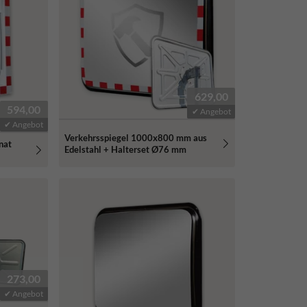
629,00
594,00
✔ Angebot
✔ Angebot
Verkehrsspiegel 1000x800 mm aus
nat
Edelstahl + Halterset Ø76 mm
273,00
✔ Angebot