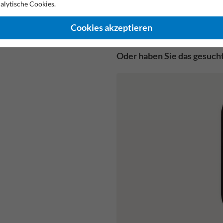
alytische Cookies.
Verkehrsspiegel aus Polycarbo
✔ Angebot
Ø600 mm
Verkehrsspiegel aus Edelstahl 800
Cookies akzeptieren
mm
Oder haben Sie das gesuch