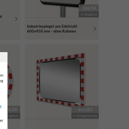
326,50
✔ Angebot
hl
Industriespiegel aus Edelstahl
600x450 mm - ohne Rahmen
en
ng
e
276,00
655,83
✔ Angebot
✔ Mengenpreise
er