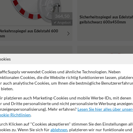
364,50
Sicherheitsspiegel aus Edelsta
gelb/schwarz 600x450mm
✔ Angebot
Verkehrsspiegel aus Edelstahl 600
mm
ookies
afficSupply verwendet Cookies und ähnliche Technologien. Neben
nktionalen Cookies, die die Website richtig funktionieren lassen, platzier
r auch analytische Cookies, um Ihnen die bestmögliche Benutzererfahru
 bieten.
r platzieren auch Marketing-Cookies und mobile Werbe-IDs, mit denen
r und Dritte personalisierte und nicht personalisierte Werbung anzeigen
nzeigenpersonalisierung). Mehr erfahren?
Lesen Sie hier alles über unser
okie-Richtlinien
.
rch Klicken auf "Cookies akzeptieren" stimmen Sie den Einstellungen all
okies zu. Wenn Sie sich für
ablehnen
, platzieren wir nur funktionale und
471,50