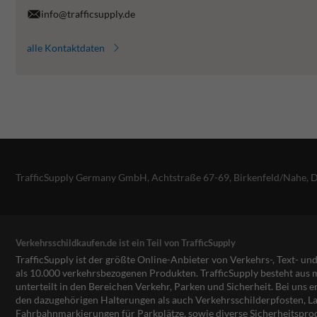
info@trafficsupply.de
alle Kontaktdaten
TrafficSupply Germany GmbH,
Achtstraße 67-69
,
Birkenfeld/Nahe, 
Verkehrsschildkaufen.de ist ein Teil von TrafficSupply
TrafficSupply ist der größte Online-Anbieter von Verkehrs-, Text- u
als 10.000 verkehrsbezogenen Produkten. TrafficSupply besteht au
unterteilt in den Bereichen Verkehr, Parken und Sicherheit. Bei uns e
den dazugehörigen Halterungen als auch Verkehrsschilderpfosten, La
Fahrbahnmarkierungen für Parkplätze, sowie diverse Sicherheitspro