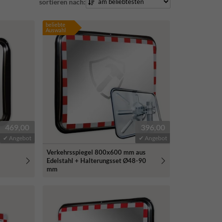
sortieren nach:
beliebte
Auswahl
469,00
396,00
✔ Angebot
✔ Angebot
Verkehrsspiegel 800x600 mm aus
Edelstahl + Halterungsset Ø48-90
mm