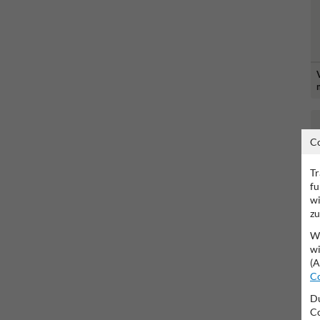
C
Tr
fu
wi
zu
Wi
wi
(A
Co
Du
Co