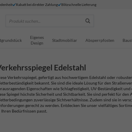
denheit
Rabatt bei direkter Zahlung
Blitzschnelle Lieferung
Produkt suchen...
Eigenes
tgrundstück
Stadtmobiliar
Absperrpfosten
Baus
Design
erkehrsspiegel Edelstahl
ese Verkehrsspiegel, gefertigt aus hochwertigem Edelstahl oder robustem
tterbeständigkeit bekannt. Sie sind die ideale Lösung für den Straßenver
rausragenden Eigenschaften wie Schlagfestigkeit, UV-Beständigkeit und e
ese Spiegel höchste Sicherheit und Sichtbarkeit. Sie sind perfekt für den
tterbedingungen zuverlässige Sichtverhältnisse. Zudem sind sie in vers
forderungen gerecht zu werden. Entdecken Sie unser vielfältiges Sortim
 Ihren Bedürfnissen passt.