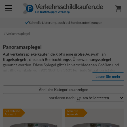
Schnelle Lieferung, auch bei Sonderanfertigungen
Verkehrsspiegel
Panoramaspiegel
Auf verkehrsspiegelkaufen.de gibt’s eine große Auswahl an
Kugelspiegeln, die auch Beobachtungs-, Überwachungsspiegel
genannt werden. Diese Spiegel gibt’s in verschiedenen Größen und
mit Blickwinkeln von 90°, 180° bis 360°. Für jede Situation ist der
passende Kugelspiegel dabei – egal ob in öffentlichen Bereichen,
Lesen Sie mehr
abgesperrten Zonen oder an Orten, wo extra Sicherheit gebraucht
wird. Manche Modelle sind sogar mit SKG-Zertifikat, was sie
Ähnliche Kategorien anzeigen
besonders robust gegen Stöße und Vandalismus macht. Mehr Infos zu
den einzelnen Spiegeln findest du bei den Produkten unten.
sortieren nach:
beliebteste
beliebte
Auswahl
Auswahl