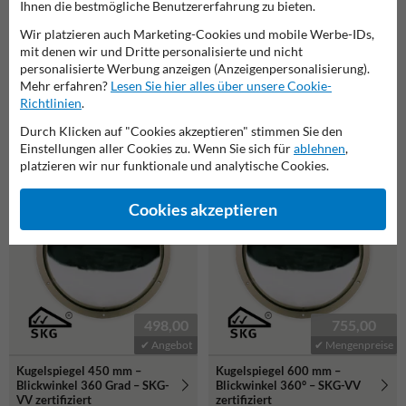
Ihnen die bestmögliche Benutzererfahrung zu bieten.
Wir platzieren auch Marketing-Cookies und mobile Werbe-IDs,
mit denen wir und Dritte personalisierte und nicht
1.299,00
449,00
personalisierte Werbung anzeigen (Anzeigenpersonalisierung).
Mehr erfahren?
Lesen Sie hier alles über unsere Cookie-
✔ Mengenpreise
✔ Angebot
Richtlinien
.
Kugelspiegel Ø900 mm –
Kugelspiegel 1200 mm –
Blickwinkel 180 Grad – SKG-
Durch Klicken auf "Cookies akzeptieren" stimmen Sie den
Blickwinkel 360 Grad
VV zertifiziert
Einstellungen aller Cookies zu. Wenn Sie sich für
ablehnen
,
platzieren wir nur funktionale und analytische Cookies.
Cookies akzeptieren
498,00
755,00
✔ Angebot
✔ Mengenpreise
Kugelspiegel 450 mm –
Kugelspiegel 600 mm –
Blickwinkel 360 Grad – SKG-
Blickwinkel 360° – SKG-VV
VV zertifiziert
zertifiziert