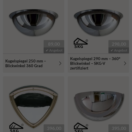
89,00
298,00
✔ Angebot
✔ Angebot
Kugelspiegel 290 mm – 360°
Kugelspiegel 250 mm –
Blickwinkel – SKG-V
Blickwinkel 360 Grad
zertifiziert
396,00
395,00