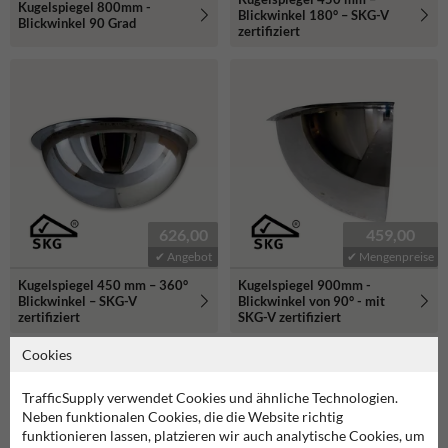
Kugelspiegel 800mm -
Blickwinkel 180° – SKG-V
Blickwinkel 90 Grad
zertifiziert
626,00
459,00
✔ Angebot
✔ Mengenpreise
Kugelspiegel 450 mm – 360°
Kugelspiegel 900mm -
Blickwinkel – SKG-V
Blickwinkel von 90° - mit
zertifiziert
SKG-V zertifiziert
Cookies
TrafficSupply verwendet Cookies und ähnliche Technologien.
Neben funktionalen Cookies, die die Website richtig
funktionieren lassen, platzieren wir auch analytische Cookies, um