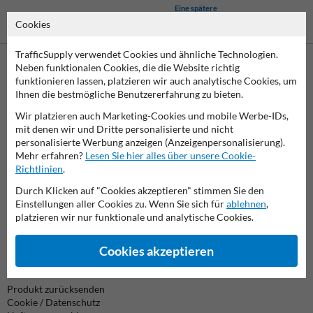
Eine spätere
Zahlung ist
Cookies
Vorkasse
möglich
TrafficSupply verwendet Cookies und ähnliche Technologien.
Neben funktionalen Cookies, die die Website richtig
funktionieren lassen, platzieren wir auch analytische Cookies, um
Kontaktieren Sie uns
Ihnen die bestmögliche Benutzererfahrung zu bieten.
Wir sind an Werktagen (von 7.00 bis 16.00 Uhr) unter
06782/8787100 erreichbar.
Wir platzieren auch Marketing-Cookies und mobile Werbe-IDs,
Fragen? Senden Sie eine E-Mail an
info@trafficsupply.de
oder
mit denen wir und Dritte personalisierte und nicht
füllen Sie das Formular aus und wir werden so schnell wie
personalisierte Werbung anzeigen (Anzeigenpersonalisierung).
möglich antworten.
Mehr erfahren?
Lesen Sie hier alles über unsere Cookie-
Richtlinien
.
info@trafficsupply.de
Durch Klicken auf "Cookies akzeptieren" stimmen Sie den
Einstellungen aller Cookies zu. Wenn Sie sich für
ablehnen
,
platzieren wir nur funktionale und analytische Cookies.
alle Kontaktdaten
Cookies akzeptieren
Informationen
Produkt zurücksenden
Cookie / Datenschutz