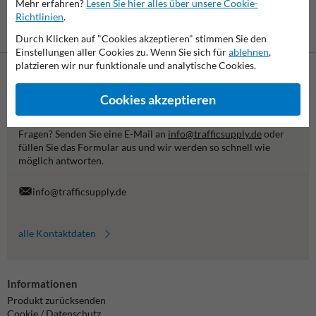
Mehr erfahren?
Lesen Sie hier alles über unsere Cookie-
Richtlinien
.
Eine spätere
Zahlung ist
Durch Klicken auf "Cookies akzeptieren" stimmen Sie den
Vorkasse
möglich
Einstellungen aller Cookies zu. Wenn Sie sich für
ablehnen
,
platzieren wir nur funktionale und analytische Cookies.
Kontaktieren Sie uns
Cookies akzeptieren
Wir sind an Werktagen (von 7.00 bis 16.00 Uhr) unter
06782/8787100 erreichbar.
Fragen? Senden Sie eine E-Mail an
info@trafficsupply.de
oder
füllen Sie das Formular aus und wir werden so schnell wie
möglich antworten.
info@trafficsupply.de
alle Kontaktdaten
Informationen
Produkt zurücksenden
Cookie / Datenschutz