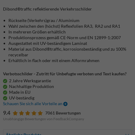
Dibond®traffic
reflektierende Verkehrsschilder
Rückseite (Verkehrs)grau / Aluminium
Wahl zwischen den (höchst) Reflexfolien RA3, RA2 und RA1
In mehreren Größen erhältlich
Produktionsprozess gemäß CE-Norm und EN 12899-1:2007
Ausgestattet mit UV-beständigem Laminat
Material aus Dibond®traffic, korrosionsbeständig und zu 100%
recycelbar
Erhältlich in flach oder mit einem Alformrahmen
Verbotsschilder - Zutritt für Unbefugte verboten und Text kaufen?
2 Jahre Werksgarantie
Nachhaltige Produktion
Made in EU
UV-beständig
Schauen Sie sich alle Vorteile an
9.4
7061 Bewertungen
Unabhängige Bewertungen von FeedbackCompany
Ähnliche Produkte