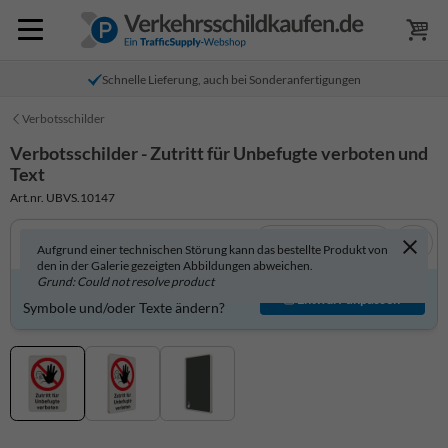
Schnelle Lieferung, auch bei Sonderanfertigungen
Verbotsschilder
Verbotsschilder - Zutritt für Unbefugte verboten und
Text
Art.nr. UBVS.10147
In 3D anzeigen
Aufgrund einer technischen Störung kann das bestellte Produkt von
den in der Galerie gezeigten Abbildungen abweichen.
Grund: Could not resolve product
Produkt individuell gestalten?
Entwurf anpassen
Symbole und/oder Texte ändern?