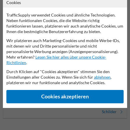
Weitere ähnliche Produkte
Cookies
TrafficSupply verwendet Cookies und ähnliche Technologien.
Neben funktionalen Cookies, die die Website richtig
Produktkategorien in dieser Gruppe
funktionieren lassen, platzieren wir auch analytische Cookies, um
Ihnen die bestmögliche Benutzererfahrung zu bieten.
Wir platzieren auch Marketing-Cookies und mobile Werbe-IDs,
mit denen wir und Dritte personalisierte und nicht
personalisierte Werbung anzeigen (Anzeigenpersonalisierung).
Mehr erfahren?
Lesen Sie hier alles über unsere Cookie-
Richtlinien
.
Durch Klicken auf "Cookies akzeptieren" stimmen Sie den
Einstellungen aller Cookies zu. Wenn Sie sich für
ablehnen
,
platzieren wir nur funktionale und analytische Cookies.
Verbotsschilder
Privatgrundstück Schilder
Spielp
Cookies akzeptieren
Schilder