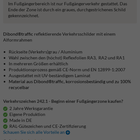
Im Fußgängerbereich ist nur Fußgängerverkehr gestattet. Das
Ende der Zone ist durch ein graues, durchgestrichenes Schild
gekennzeichnet.
Dibond®traffic
reflektierende Verkehrsschilder mit einem
Alformrahmen
Rückseite (Verkehrs)grau / Aluminium
Wahl zwischen den (höchst) Reflexfolien RA3, RA2 und RA1
In mehreren Größen erhältlich
Produktionsprozess gemäß CE-Norm und EN 12899-1:2007
Ausgestattet mit UV-beständigem Laminat
Material aus Dibond®traffic, korrosionsbeständig und zu 100%
recycelbar
Verkehrszeichen 242.1 - Beginn einer Fußgängerzone kaufen?
2 Jahre Werksgarantie
Eigene Produktion
Made in DE
RAL-Gütezeichen und CE-Zertifizierung
Schauen Sie sich alle Vorteile an