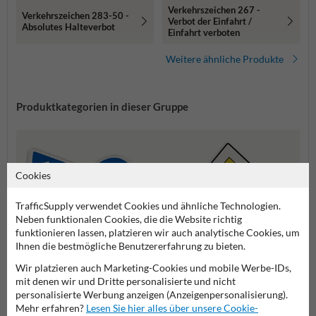
Verkehrszeichen 267 -
Verkehrszeichen 283-50 -
Verbot der Einfahrt /
Absolutes Halteverbot
Einfahrt verboten
Weitere ähnliche Produkte
Produktkategorien in dieser Gruppe
Cookies
TrafficSupply verwendet Cookies und ähnliche Technologien.
Neben funktionalen Cookies, die die Website richtig
funktionieren lassen, platzieren wir auch analytische Cookies, um
Ihnen die bestmögliche Benutzererfahrung zu bieten.
Wir platzieren auch Marketing-Cookies und mobile Werbe-IDs,
mit denen wir und Dritte personalisierte und nicht
Vorschriftszeichen
Vorfahrtsschilder
Gefah
personalisierte Werbung anzeigen (Anzeigenpersonalisierung).
Mehr erfahren?
Lesen Sie hier alles über unsere Cookie-