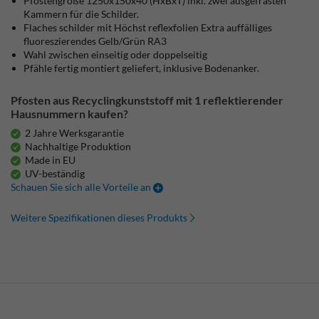
Pfostengröße 1250x150x40 (HxBxT) inkl. zwei ausgefrästen
Kammern für die Schilder.
Flaches schilder mit Höchst reflexfolien Extra auffälliges
fluoreszierendes Gelb/Grün RA3
Wahl zwischen einseitig oder doppelseitig
Pfähle fertig montiert geliefert, inklusive Bodenanker.
Pfosten aus Recyclingkunststoff mit 1 reflektierender
Hausnummern kaufen?
2 Jahre Werksgarantie
Nachhaltige Produktion
Made in EU
UV-beständig
Schauen Sie sich alle Vorteile an
Weitere Spezifikationen dieses Produkts