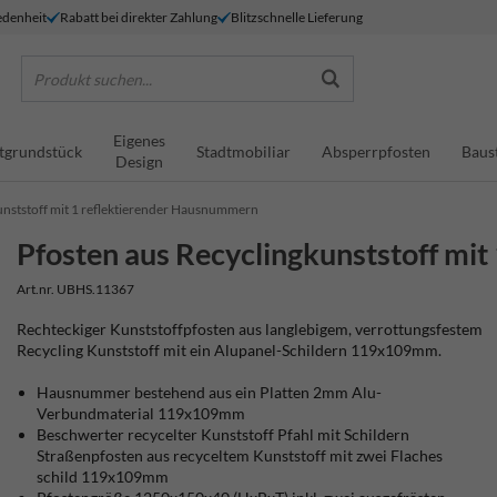
denheit
Rabatt bei direkter Zahlung
Blitzschnelle Lieferung
Produkt suchen...
Eigenes
tgrundstück
Stadtmobiliar
Absperrpfosten
Baus
Design
unststoff mit 1 reflektierender Hausnummern
Pfosten aus Recyclingkunststoff mi
Art.nr. UBHS.11367
Rechteckiger Kunststoffpfosten aus langlebigem, verrottungsfestem
Recycling Kunststoff mit ein Alupanel-Schildern 119x109mm.
Hausnummer bestehend aus ein Platten 2mm Alu-
Verbundmaterial 119x109mm
Beschwerter recycelter Kunststoff Pfahl mit Schildern
Straßenpfosten aus recyceltem Kunststoff mit zwei Flaches
schild 119x109mm