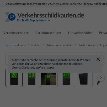
Umweltfreundliche Produktion
Sichere Online-Zahlung
Hohe Kundenzufrie
Verkehrsschilder
Parkplatzschilder
Hinweisschilder
Priva
zurück
Home
Schilder
Hausnummerschilder
Pfosten aus Recyclingk
Aufgrund einer technischen Störung kann das bestellte Produkt
von den in der Galerie gezeigten Abbildungen abweichen.
Grund: Could not resolve product