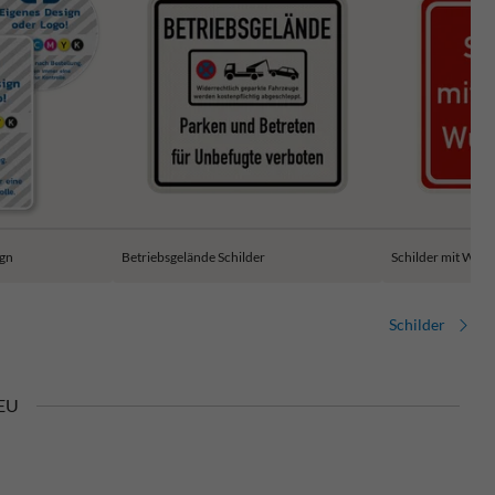
ign
Betriebsgelände Schilder
Schilder mit Wun
Schilder
 EU