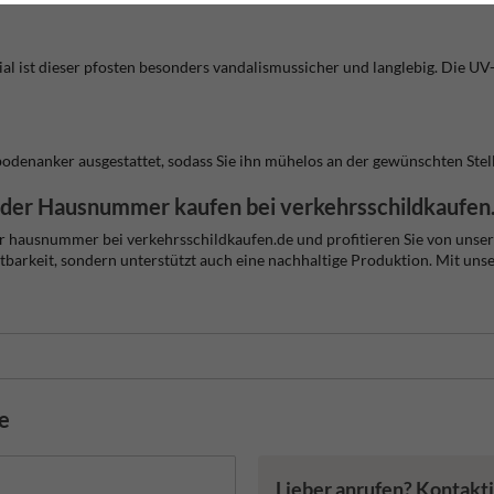
 ist dieser pfosten besonders vandalismussicher und langlebig. Die UV-b
 bodenanker ausgestattet, sodass Sie ihn mühelos an der gewünschten Stel
ender Hausnummer kaufen bei verkehrsschildkaufen
nder hausnummer bei verkehrsschildkaufen.de und profitieren Sie von uns
htbarkeit, sondern unterstützt auch eine nachhaltige Produktion. Mit uns
de
Lieber anrufen? Kontakti