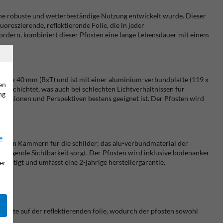
 eine robuste und wetterbeständige Nutzung entwickelt wurde. Dieser
reszierende, reflektierende Folie, die in jeder
ordern, kombiniert dieser Pfosten eine lange Lebensdauer mit einem
50 x 40 mm (BxT) und ist mit einer aluminium-verbundplatte (119 x
en
 beschichtet, was auch bei schlechten Lichtverhältnissen für
ng
Positionen und Perspektiven bestens geeignet ist. Der Pfosten wird
e
rästen Kammern für die schilder; das alu-verbundmaterial der
usragende Sichtbarkeit sorgt. Der Pfosten wird inklusive bodenanker
efertigt und umfasst eine 2-jährige herstellergarantie.
er
Tinte auf der reflektierenden folie, wodurch der pfosten sowohl