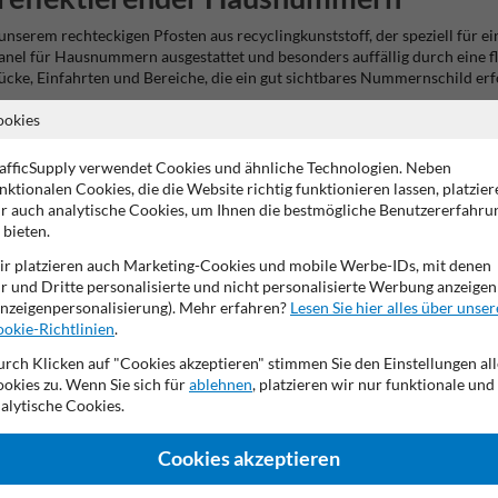
t unserem rechteckigen Pfosten aus recyclingkunststoff, der speziell für
anel für Hausnummern ausgestattet und besonders auffällig durch eine fluo
ücke, Einfahrten und Bereiche, die ein gut sichtbares Nummernschild erf
ookies
erialien
afficSupply verwendet Cookies und ähnliche Technologien. Neben
zeige. Der kunststoffpfosten hat eine Höhe von 1250 mm und Maße von 1
nktionalen Cookies, die die Website richtig funktionieren lassen, platzier
darstellt. Die Platte ist mit höchst reflektierenden gelb/grün RA3-Folien
r auch analytische Cookies, um Ihnen die bestmögliche Benutzererfahru
ppelseitiger Beschilderung wählen, sodass der Pfosten für verschiedene 
 bieten.
n direkt aufstellen können.
r platzieren auch Marketing-Cookies und mobile Werbe-IDs, mit denen
tstoff mit reflektierender Hausnummern
r und Dritte personalisierte und nicht personalisierte Werbung anzeigen
nzeigenpersonalisierung). Mehr erfahren?
Lesen Sie hier alles über unser
gefertigt und hat eine Größe von 1250 x 150 x 40 mm (HxBxT) mit ausgef
okie-Richtlinien
.
nden RA3-folie beschichtet, die in leuchtendem gelb/grün für eine hera
 bestellt werden; dieses Produkt ist zu 100 % recycelbar, wird in der EU g
rch Klicken auf "Cookies akzeptieren" stimmen Sie den Einstellungen all
okies zu. Wenn Sie sich für
ablehnen
, platzieren wir nur funktionale und
f
alytische Cookies.
Cookies akzeptieren
lbaren Materialien. Der Druck erfolgt mit umweltschonender eco-solvent-