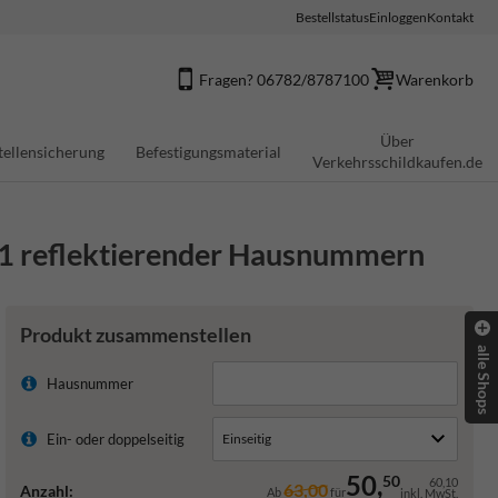
Bestellstatus
Einloggen
Kontakt
Fragen? 06782/8787100
Warenkorb
Über
tellensicherung
Befestigungsmaterial
Verkehrsschildkaufen.de
t 1 reflektierender Hausnummern
Produkt zusammenstellen
alle Shops
Hausnummer
Ein- oder doppelseitig
50,
50
60,10
63,00
Anzahl:
Ab
für
inkl. MwSt.