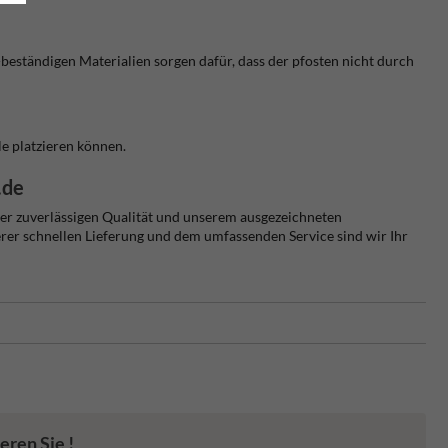
eständigen Materialien sorgen dafür, dass der pfosten nicht durch
le platzieren können.
.de
erer zuverlässigen Qualität und unserem ausgezeichneten
erer schnellen Lieferung und dem umfassenden Service sind wir Ihr
eren Sie !