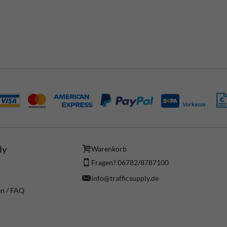
Vorkasse
ly
Warenkorb
Fragen? 06782/8787100
info@trafficsupply.de
en / FAQ