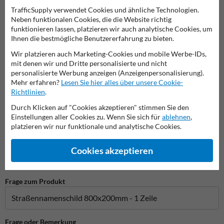
Stellen Sie Ihre Frage an Verkehrsschildkaufen.de
TrafficSupply verwendet Cookies und ähnliche Technologien.
Name*
Neben funktionalen Cookies, die die Website richtig
funktionieren lassen, platzieren wir auch analytische Cookies, um
Ihnen die bestmögliche Benutzererfahrung zu bieten.
Wir platzieren auch Marketing-Cookies und mobile Werbe-IDs,
Firmenname
mit denen wir und Dritte personalisierte und nicht
personalisierte Werbung anzeigen (Anzeigenpersonalisierung).
Mehr erfahren?
Lesen Sie hier alles über unsere Cookie-
Richtlinien
.
E-Mail-Adresse*
Durch Klicken auf "Cookies akzeptieren" stimmen Sie den
Einstellungen aller Cookies zu. Wenn Sie sich für
ablehnen
,
platzieren wir nur funktionale und analytische Cookies.
Telefonnummer
Cookies akzeptieren
Frage zum Produkt
Frage oder Bemerkung