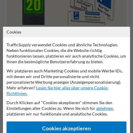
Cookies
Hausnummerschilder
Privatgrundstück Schilder
Spielp
TrafficSupply verwendet Cookies und ähnliche Technologien.
Neben funktionalen Cookies, die die Website richtig
Schilder
funktionieren lassen, platzieren wir auch analytische Cookies, um
Ihnen die bestmögliche Benutzererfahrung zu bieten.
Wir platzieren auch Marketing-Cookies und mobile Werbe-IDs,
mit denen wir und Dritte personalisierte und nicht
Stellen Sie Ihre Frage an Verkehrsschildkaufen.de
personalisierte Werbung anzeigen (Anzeigenpersonalisierung).
Mehr erfahren?
Lesen Sie hier alles über unsere Cookie-
Name*
Richtlinien
.
Durch Klicken auf "Cookies akzeptieren" stimmen Sie den
Einstellungen aller Cookies zu. Wenn Sie sich für
ablehnen
,
Firmenname
platzieren wir nur funktionale und analytische Cookies.
Cookies akzeptieren