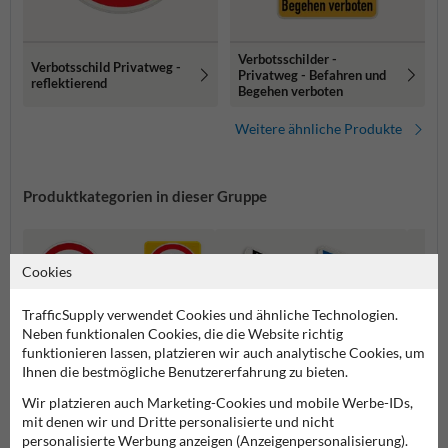
Verbotsschilder -
Verbotsschild Privatweg -
Privatweg - Befahren und
reflektierend
Begehen verboten
Weitere ähnliche Produkte
Produktkategorien in dieser Gruppe
Cookies
TrafficSupply verwendet Cookies und ähnliche Technologien.
Neben funktionalen Cookies, die die Website richtig
funktionieren lassen, platzieren wir auch analytische Cookies, um
Ihnen die bestmögliche Benutzererfahrung zu bieten.
Wir platzieren auch Marketing-Cookies und mobile Werbe-IDs,
mit denen wir und Dritte personalisierte und nicht
personalisierte Werbung anzeigen (Anzeigenpersonalisierung).
Verbotsschilder
Privatgrundstück Schilder
Spielp