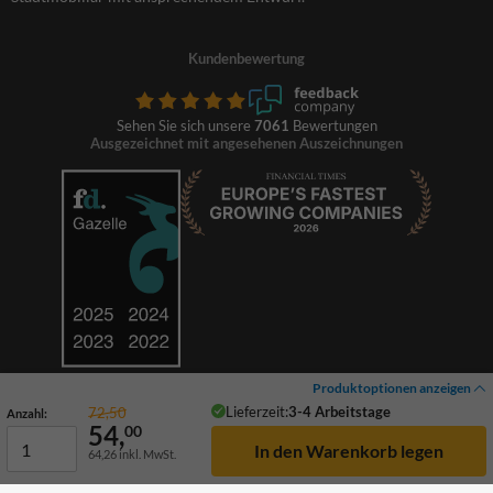
Kundenbewertung
Sehen Sie sich unsere
7061
Bewertungen
Ausgezeichnet mit angesehenen Auszeichnungen
Produktoptionen anzeigen
Lieferzeit:
3-4 Arbeitstage
72,50
Anzahl:
54,
00
64,26
inkl. MwSt.
© 2026 TrafficSupply. Alle Rechte vorbehalten.