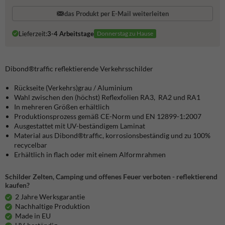
das Produkt per E-Mail weiterleiten
Lieferzeit:
3-4 Arbeitstage
Donnerstag zu Hause
Dibond®traffic
reflektierende Verkehrsschilder
Rückseite (Verkehrs)grau / Aluminium
Wahl zwischen den (höchst) Reflexfolien RA3, RA2 und RA1
In mehreren Größen erhältlich
Produktionsprozess gemäß CE-Norm und EN 12899-1:2007
Ausgestattet mit UV-beständigem Laminat
Material aus Dibond®traffic, korrosionsbeständig und zu 100%
recycelbar
Erhältlich in flach oder mit einem Alformrahmen
Schilder Zelten, Camping und offenes Feuer verboten - reflektierend
kaufen?
2 Jahre Werksgarantie
Nachhaltige Produktion
Made in EU