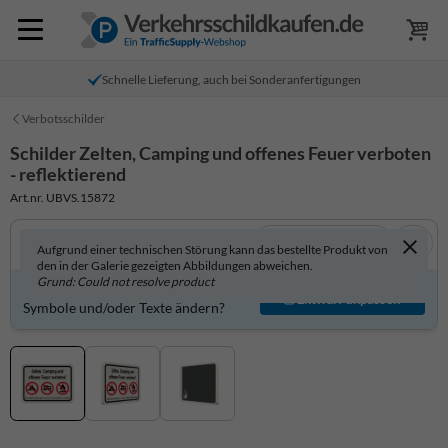
Schnelle Lieferung, auch bei Sonderanfertigungen
Verbotsschilder
Schilder Zelten, Camping und offenes Feuer verboten
- reflektierend
Art.nr. UBVS.15872
In 3D anzeigen
Aufgrund einer technischen Störung kann das bestellte Produkt von
den in der Galerie gezeigten Abbildungen abweichen.
Grund: Could not resolve product
Produkt individuell gestalten?
Entwurf anpassen
Symbole und/oder Texte ändern?