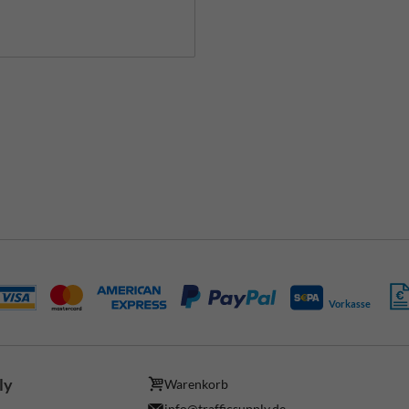
Vorkasse
ly
Warenkorb
info@trafficsupply.de