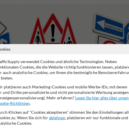
ookies
afficSupply verwendet Cookies und ähnliche Technologien. Neben
nktionalen Cookies, die die Website richtig funktionieren lassen, platzier
r auch analytische Cookies, um Ihnen die bestmögliche Benutzererfahru
 bieten.
Gefahrenzeichen
Vorschriftszeichen
r platzieren auch Marketing-Cookies und mobile Werbe-IDs, mit denen
r und Dritte personalisierte und nicht personalisierte Werbung anzeigen
nzeigenpersonalisierung). Mehr erfahren?
Lesen Sie hier alles über unser
okie-Richtlinien
.
rch Klicken auf "Cookies akzeptieren" stimmen Sie den Einstellungen all
okies zu. Wenn Sie sich für
ablehnen
, platzieren wir nur funktionale und
2 Jahre Werksgarantie
Eigene Produktion
Made in DE
alytische Cookies.