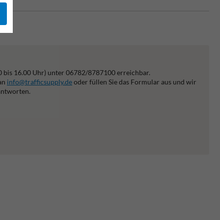
0 bis 16.00 Uhr) unter 06782/8787100 erreichbar.
 an
info@trafficsupply.de
oder füllen Sie das Formular aus und wir
antworten.