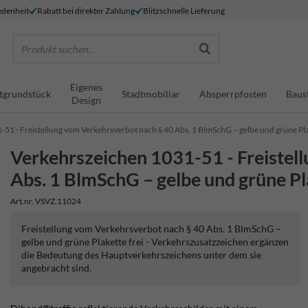
denheit
Rabatt bei direkter Zahlung
Blitzschnelle Lieferung
Produkt suchen...
Eigenes
tgrundstück
Stadtmobiliar
Absperrpfosten
Baus
Design
51 - Freistellung vom Verkehrsverbot nach § 40 Abs. 1 BlmSchG – gelbe und grüne Plak
Verkehrszeichen 1031-51 - Freistel
Abs. 1 BlmSchG – gelbe und grüne Pla
Art.nr. VSVZ.11024
Freistellung vom Verkehrsverbot nach § 40 Abs. 1 BlmSchG –
gelbe und grüne Plakette frei - Verkehrszusatzzeichen ergänzen
die Bedeutung des Hauptverkehrszeichens unter dem sie
angebracht sind.