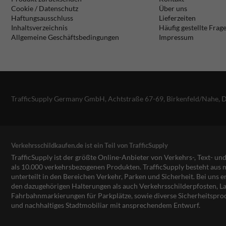
Cookie / Datenschutz
Über uns
Haftungsausschluss
Lieferzeiten
Inhaltsverzeichnis
Häufig gestellte Frag
Allgemeine Geschäftsbedingungen
Impressum
TrafficSupply Germany GmbH,
Achtstraße 67-69
,
Birkenfeld/Nahe, 
Verkehrsschildkaufen.de ist ein Teil von TrafficSupply
TrafficSupply ist der größte Online-Anbieter von Verkehrs-, Text- u
als 10.000 verkehrsbezogenen Produkten. TrafficSupply besteht au
unterteilt in den Bereichen Verkehr, Parken und Sicherheit. Bei uns e
den dazugehörigen Halterungen als auch Verkehrsschilderpfosten, La
Fahrbahnmarkierungen für Parkplätze, sowie diverse Sicherheitspro
und nachhaltiges Stadtmobiliar mit ansprechendem Entwurf.