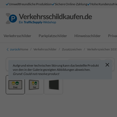
Umweltfreundliche Produktion
Sichere Online-Zahlung
Hohe Kundenzufrie
Verkehrsschilder
Parkplatzschilder
Hinweisschilder
Priva
zurück
Home
Verkehrsschilder
Zusatzzeichen
Verkehrszeichen 1031-
In 3D anzeigen
Aufgrund einer technischen Störung kann das bestellte Produkt
von den in der Galerie gezeigten Abbildungen abweichen.
Grund: Could not resolve product