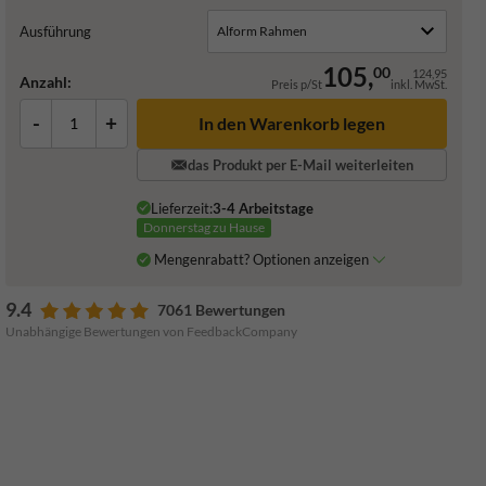
Ausführung
105,
00
124,95
Anzahl:
Preis p/St
inkl. MwSt.
-
+
In den Warenkorb legen
das Produkt per E-Mail weiterleiten
Lieferzeit:
3-4 Arbeitstage
Donnerstag zu Hause
Mengenrabatt? Optionen anzeigen
9.4
7061 Bewertungen
Unabhängige Bewertungen von FeedbackCompany