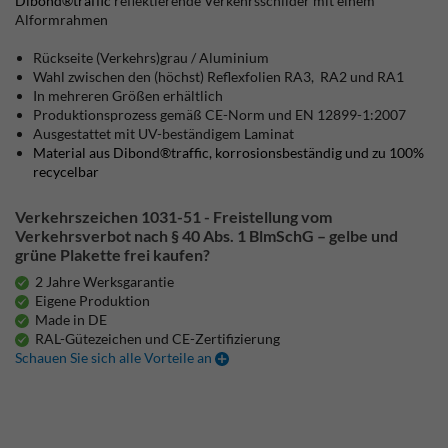
Dibond®traffic
reflektierende Verkehrsschilder mit einem
Alformrahmen
Rückseite (Verkehrs)grau / Aluminium
Wahl zwischen den (höchst) Reflexfolien RA3, RA2 und RA1
In mehreren Größen erhältlich
Produktionsprozess gemäß CE-Norm und EN 12899-1:2007
Ausgestattet mit UV-beständigem Laminat
Material aus Dibond®traffic, korrosionsbeständig und zu 100%
recycelbar
Verkehrszeichen 1031-51 - Freistellung vom
Verkehrsverbot nach § 40 Abs. 1 BlmSchG – gelbe und
grüne Plakette frei kaufen?
2 Jahre Werksgarantie
Eigene Produktion
Made in DE
RAL-Gütezeichen und CE-Zertifizierung
Schauen Sie sich alle Vorteile an