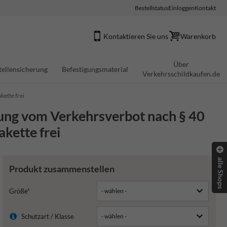
Bestellstatus
Einloggen
Kontakt
Kontaktieren Sie uns
Warenkorb
Über
tellensicherung
Befestigungsmaterial
Verkehrsschildkaufen.de
ette frei
lung vom Verkehrsverbot nach § 40
kette frei
alle Shops
Produkt zusammenstellen
Größe*
Schutzart / Klasse