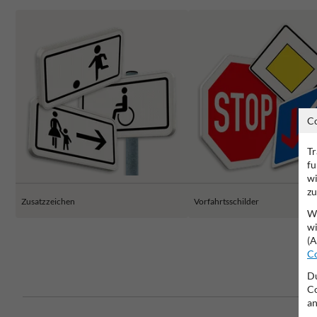
C
Tr
fu
wi
zu
Zusatzzeichen
Vorfahrtsschilder
Wi
wi
(A
Co
Du
Co
an