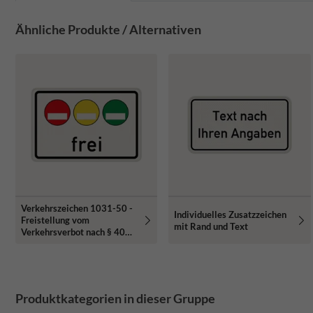
Ähnliche Produkte / Alternativen
Verkehrszeichen 1031-50 -
Individuelles Zusatzzeichen
Freistellung vom
mit Rand und Text
Verkehrsverbot nach § 40
Abs. 1 BlmSchG – rote, gelbe
und grüne Plakette frei
Produktkategorien in dieser Gruppe