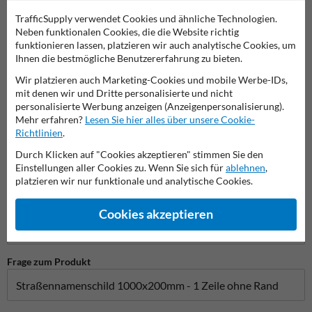
Stellen Sie Ihre Frage an Verkehrsschildkaufen.de
TrafficSupply verwendet Cookies und ähnliche Technologien.
Neben funktionalen Cookies, die die Website richtig
Name*
funktionieren lassen, platzieren wir auch analytische Cookies, um
Ihnen die bestmögliche Benutzererfahrung zu bieten.
Wir platzieren auch Marketing-Cookies und mobile Werbe-IDs,
Firmenname
mit denen wir und Dritte personalisierte und nicht
personalisierte Werbung anzeigen (Anzeigenpersonalisierung).
Mehr erfahren?
Lesen Sie hier alles über unsere Cookie-
Richtlinien
.
E-Mail-Adresse*
Durch Klicken auf "Cookies akzeptieren" stimmen Sie den
Einstellungen aller Cookies zu. Wenn Sie sich für
ablehnen
,
platzieren wir nur funktionale und analytische Cookies.
Telefonnummer
Cookies akzeptieren
Frage zum Produkt