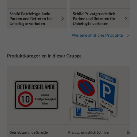
Schild Betriebsgelände -
Schild Privatgrundstück -
Parken und Betreten für
Parken und Betreten für
Unbefugte verboten
Unbefugte verboten
Weitere ähnliche Produkte
Produktkategorien in dieser Gruppe
Betriebsgelände Schilder
Privatgrundstück Schilder
Spielp