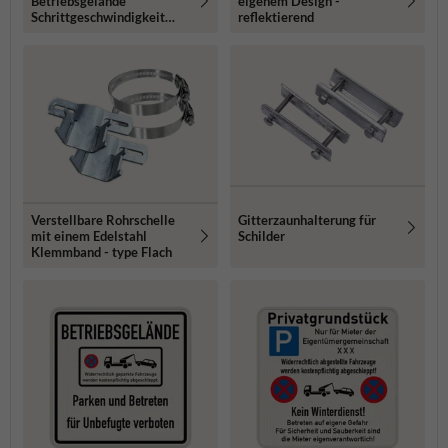
Betriebsgelände
eigenem Design -
Schrittgeschwindigkeit
reflektierend
(10km) - reflektierend
Gitterzaunhalterung für
Verstellbare Rohrschelle
Schilder
mit einem Edelstahl
Klemmband - type Flach