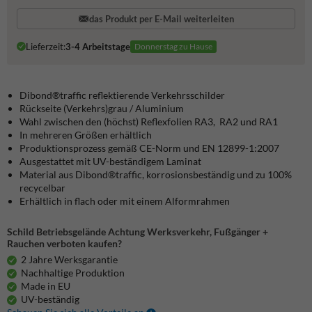
das Produkt per E-Mail weiterleiten
Lieferzeit:
3-4 Arbeitstage
Donnerstag zu Hause
Dibond®traffic
reflektierende Verkehrsschilder
Rückseite (Verkehrs)grau / Aluminium
Wahl zwischen den (höchst) Reflexfolien RA3, RA2 und RA1
In mehreren Größen erhältlich
Produktionsprozess gemäß CE-Norm und EN 12899-1:2007
Ausgestattet mit UV-beständigem Laminat
Material aus Dibond®traffic, korrosionsbeständig und zu 100%
recycelbar
Erhältlich in flach oder mit einem Alformrahmen
Schild Betriebsgelände Achtung Werksverkehr, Fußgänger +
Rauchen verboten kaufen?
2 Jahre Werksgarantie
Nachhaltige Produktion
Made in EU
UV-beständig