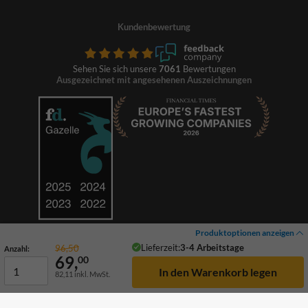
Kundenbewertung
Sehen Sie sich unsere
7061
Bewertungen
Ausgezeichnet mit angesehenen Auszeichnungen
Produktoptionen anzeigen
Lieferzeit:
3-4 Arbeitstage
96,50
Anzahl:
69,
00
82,11
inkl. MwSt.
© 2026 TrafficSupply. Alle Rechte vorbehalten.