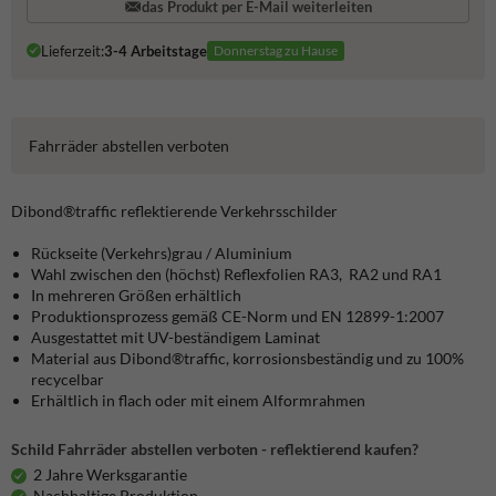
das Produkt per E-Mail weiterleiten
Lieferzeit:
3-4 Arbeitstage
Donnerstag zu Hause
Fahrräder abstellen verboten
Dibond®traffic
reflektierende Verkehrsschilder
Rückseite (Verkehrs)grau / Aluminium
Wahl zwischen den (höchst) Reflexfolien RA3, RA2 und RA1
In mehreren Größen erhältlich
Produktionsprozess gemäß CE-Norm und EN 12899-1:2007
Ausgestattet mit UV-beständigem Laminat
Material aus Dibond®traffic, korrosionsbeständig und zu 100%
recycelbar
Erhältlich in flach oder mit einem Alformrahmen
Schild Fahrräder abstellen verboten - reflektierend kaufen?
2 Jahre Werksgarantie
Nachhaltige Produktion