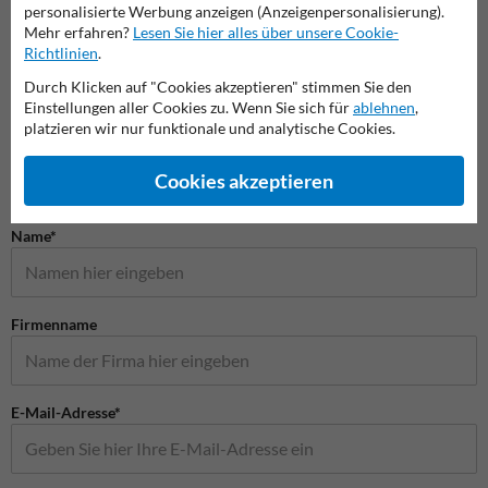
personalisierte Werbung anzeigen (Anzeigenpersonalisierung).
Mehr erfahren?
Lesen Sie hier alles über unsere Cookie-
Verbotsschilder
Privatgrundstück Schilder
Spielp
Richtlinien
.
Durch Klicken auf "Cookies akzeptieren" stimmen Sie den
Schilder
Einstellungen aller Cookies zu. Wenn Sie sich für
ablehnen
,
platzieren wir nur funktionale und analytische Cookies.
Cookies akzeptieren
Stellen Sie Ihre Frage an Verkehrsschildkaufen.de
Name*
Firmenname
E-Mail-Adresse*