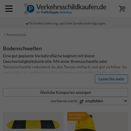
Schnelle Lieferung, auch bei Sonderanfertigungen
Rammschutz
Bodenschwellen
Eine gut geplante Verkehrsfläche beginnt mit klarer
Geschwindigkeitskontrolle. Mit einer Bremsschwelle oder
Temposchwelle reduzierst du das Tempo einfach und gut sichtbar. So
vermeidest du gefährliche Situationen und behältst die Kontrolle
über den Verkehr auf deinem Gelände.
Auf dieser Seite findest du
Lesen Sie mehr
Bremsschwellen aus Gummi in verschiedenen Höhen und für
unterschiedliche Geschwindigkeiten. Sie eignen sich für den
Ähnliche Kategorien anzeigen
dauerhaften Einsatz und halten auch starker Belastung stand. Ob Pkw
oder Lkw – du wählst immer eine Ausführung, die zur Achslast und
sortieren nach:
zur gewünschten Geschwindigkeit passt. Durch das modulare System
stellst du die Fahrbahnschwelle in der passenden Breite zusammen.
beliebteste
Mittelstücke und Endstücke greifen sauber ineinander und bilden
Auswahl
eine stabile Einheit.