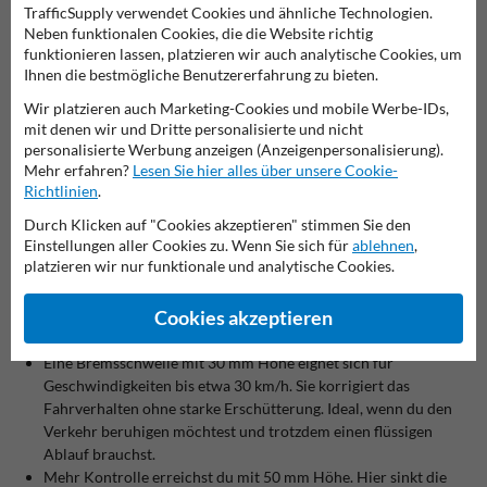
kannst du stark frequentierte Bereiche mit
Bodenmarkierung
klar
TrafficSupply verwendet Cookies und ähnliche Technologien.
kennzeichnen.
Neben funktionalen Cookies, die die Website richtig
funktionieren lassen, platzieren wir auch analytische Cookies, um
Auch Schäden an Gebäuden, Schranken, Laderampen oder parkenden
Ihnen die bestmögliche Benutzererfahrung zu bieten.
Fahrzeugen lassen sich vermeiden. Eine Fahrbahnschwelle
verhindert, dass Fahrzeuge zu schnell in Kurven fahren oder
Wir platzieren auch Marketing-Cookies und mobile Werbe-IDs,
ungebremst auf ein Gelände einfahren. So senkst du das Risiko von
mit denen wir und Dritte personalisierte und nicht
Reparaturen und unnötigen Kosten.
personalisierte Werbung anzeigen (Anzeigenpersonalisierung).
Du sorgst für eine klare Verkehrsstruktur. Fahrer verstehen sofort,
Mehr erfahren?
Lesen Sie hier alles über unsere Cookie-
dass hier langsam gefahren werden muss. Das macht dein Gelände
Richtlinien
.
sicherer und besser organisiert.
Durch Klicken auf "Cookies akzeptieren" stimmen Sie den
Einstellungen aller Cookies zu. Wenn Sie sich für
ablehnen
,
Welche Bremsschwelle passt zu deiner Situation?
platzieren wir nur funktionale und analytische Cookies.
Die richtige Wahl hängt von der gewünschten Geschwindigkeit ab.
Die Höhe der Schwelle bestimmt, wie stark das Tempo reduziert
Cookies akzeptieren
wird.
Eine Bremsschwelle mit 30 mm Höhe eignet sich für
Geschwindigkeiten bis etwa 30 km/h. Sie korrigiert das
Fahrverhalten ohne starke Erschütterung. Ideal, wenn du den
Verkehr beruhigen möchtest und trotzdem einen flüssigen
Ablauf brauchst.
Mehr Kontrolle erreichst du mit 50 mm Höhe. Hier sinkt die