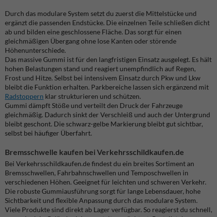
Durch das modulare System setzt du zuerst die Mittelstücke und
ergänzt die passenden Endstücke. Die einzelnen Teile schließen dicht
ab und bilden eine geschlossene Fläche. Das sorgt für einen
gleichmäßigen Übergang ohne lose Kanten oder störende
Höhenunterschiede.
Das massive Gummi ist für den langfristigen Einsatz ausgelegt. Es hält
hohen Belastungen stand und reagiert unempfindlich auf Regen,
Frost und Hitze. Selbst bei intensivem Einsatz durch Pkw und Lkw
bleibt die Funktion erhalten. Parkbereiche lassen sich ergänzend mit
Radstoppern
klar strukturieren und schützen.
Gummi dämpft Stöße und verteilt den Druck der Fahrzeuge
gleichmäßig. Dadurch sinkt der Verschleiß und auch der Untergrund
bleibt geschont. Die schwarz-gelbe Markierung bleibt gut sichtbar,
selbst bei häufiger Überfahrt.
Bremsschwelle kaufen bei Verkehrsschildkaufen.de
Bei Verkehrsschildkaufen.de findest du ein breites Sortiment an
Bremsschwellen, Fahrbahnschwellen und Temposchwellen in
verschiedenen Höhen. Geeignet für leichten und schweren Verkehr.
Die robuste Gummiausführung sorgt für lange Lebensdauer, hohe
Sichtbarkeit und flexible Anpassung durch das modulare System.
Viele Produkte sind direkt ab Lager verfügbar. So reagierst du schnell,